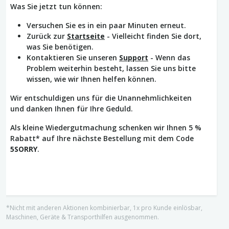
Was Sie jetzt tun können:
Versuchen Sie es in ein paar Minuten erneut.
Zurück zur
Startseite
- Vielleicht finden Sie dort,
was Sie benötigen.
Kontaktieren Sie unseren
Support
- Wenn das
Problem weiterhin besteht, lassen Sie uns bitte
wissen, wie wir Ihnen helfen können.
Wir entschuldigen uns für die Unannehmlichkeiten
und danken Ihnen für Ihre Geduld.
Als kleine Wiedergutmachung schenken wir Ihnen 5 %
Rabatt* auf Ihre nächste Bestellung mit dem Code
5SORRY
.
*Nicht mit anderen Aktionen kombinierbar, 1x pro Kunde einlösbar,
Maschinen, Geräte & Transporthilfen ausgenommen.