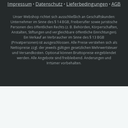
Impressum
•
Datenschutz
•
Lieferbedingungen
•
AGB
Unser Webshop richtet sich ausschließlich an Geschäftskunden:
Unternehmer im Sinne des § 14 BGB, Freiberufler sowie juristische
Personen des öffentlichen Rechts (z. B. Behörden, Körperschaften,
Anstalten, Stiftungen und vergleichbare öffentliche Einrichtungen).
Ein Verkauf an Verbraucher im Sinne des § 13 BGB
(Privatpersonen) ist ausgeschlossen. Alle Preise verstehen sich als
Nettopreise zzgl. der jeweils gültigen gesetzlichen Mehrwertsteuer
und Versandkosten. Optional können Bruttopreise eingeblendet
werden. Alle Angebote sind freibleibend. Änderungen und
Irrtümer vorbehalten.