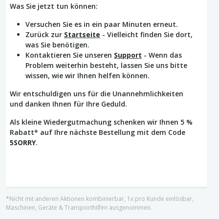
Was Sie jetzt tun können:
Versuchen Sie es in ein paar Minuten erneut.
Zurück zur
Startseite
- Vielleicht finden Sie dort,
was Sie benötigen.
Kontaktieren Sie unseren
Support
- Wenn das
Problem weiterhin besteht, lassen Sie uns bitte
wissen, wie wir Ihnen helfen können.
Wir entschuldigen uns für die Unannehmlichkeiten
und danken Ihnen für Ihre Geduld.
Als kleine Wiedergutmachung schenken wir Ihnen 5 %
Rabatt* auf Ihre nächste Bestellung mit dem Code
5SORRY
.
*Nicht mit anderen Aktionen kombinierbar, 1x pro Kunde einlösbar,
Maschinen, Geräte & Transporthilfen ausgenommen.