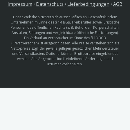
Impressum
•
Datenschutz
•
Lieferbedingungen
•
AGB
Unser Webshop richtet sich ausschließlich an Geschäftskunden:
Unternehmer im Sinne des § 14 BGB, Freiberufler sowie juristische
Personen des öffentlichen Rechts (z. B. Behörden, Körperschaften,
Anstalten, Stiftungen und vergleichbare öffentliche Einrichtungen).
Ein Verkauf an Verbraucher im Sinne des § 13 BGB
(Privatpersonen) ist ausgeschlossen. Alle Preise verstehen sich als
Nettopreise zzgl. der jeweils gültigen gesetzlichen Mehrwertsteuer
und Versandkosten. Optional können Bruttopreise eingeblendet
werden. Alle Angebote sind freibleibend. Änderungen und
Irrtümer vorbehalten.