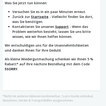
Was Sie jetzt tun können:
Versuchen Sie es in ein paar Minuten erneut.
Zurück zur
Startseite
- Vielleicht finden Sie dort,
was Sie benötigen.
Kontaktieren Sie unseren
Support
- Wenn das
Problem weiterhin besteht, lassen Sie uns bitte
wissen, wie wir Ihnen helfen können.
Wir entschuldigen uns für die Unannehmlichkeiten
und danken Ihnen für Ihre Geduld.
Als kleine Wiedergutmachung schenken wir Ihnen 5 %
Rabatt* auf Ihre nächste Bestellung mit dem Code
5SORRY
.
*Nicht mit anderen Aktionen kombinierbar, 1x pro Kunde einlösbar,
Maschinen, Geräte & Transporthilfen ausgenommen.