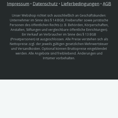
Impressum
•
Datenschutz
•
Lieferbedingungen
•
AGB
Unser Webshop richtet sich ausschließlich an Geschäftskunden:
Unternehmer im Sinne des § 14 BGB, Freiberufler sowie juristische
Personen des öffentlichen Rechts (z. B. Behörden, Körperschaften,
Anstalten, Stiftungen und vergleichbare öffentliche Einrichtungen).
Ein Verkauf an Verbraucher im Sinne des § 13 BGB
(Privatpersonen) ist ausgeschlossen. Alle Preise verstehen sich als
Nettopreise zzgl. der jeweils gültigen gesetzlichen Mehrwertsteuer
und Versandkosten. Optional können Bruttopreise eingeblendet
werden. Alle Angebote sind freibleibend. Änderungen und
Irrtümer vorbehalten.