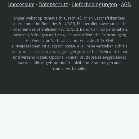
Impressum
•
Datenschutz
•
Lieferbedingungen
•
AGB
Unser Webshop richtet sich ausschließlich an Geschäftskunden:
Unternehmer im Sinne des § 14 BGB, Freiberufler sowie juristische
Personen des öffentlichen Rechts (z. B. Behörden, Körperschaften,
Anstalten, Stiftungen und vergleichbare öffentliche Einrichtungen).
Ein Verkauf an Verbraucher im Sinne des § 13 BGB
(Privatpersonen) ist ausgeschlossen. Alle Preise verstehen sich als
Nettopreise zzgl. der jeweils gültigen gesetzlichen Mehrwertsteuer
und Versandkosten. Optional können Bruttopreise eingeblendet
werden. Alle Angebote sind freibleibend. Änderungen und
Irrtümer vorbehalten.