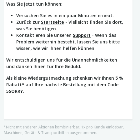
Was Sie jetzt tun können:
Versuchen Sie es in ein paar Minuten erneut.
Zurück zur
Startseite
- Vielleicht finden Sie dort,
was Sie benötigen.
Kontaktieren Sie unseren
Support
- Wenn das
Problem weiterhin besteht, lassen Sie uns bitte
wissen, wie wir Ihnen helfen können.
Wir entschuldigen uns für die Unannehmlichkeiten
und danken Ihnen für Ihre Geduld.
Als kleine Wiedergutmachung schenken wir Ihnen 5 %
Rabatt* auf Ihre nächste Bestellung mit dem Code
5SORRY
.
*Nicht mit anderen Aktionen kombinierbar, 1x pro Kunde einlösbar,
Maschinen, Geräte & Transporthilfen ausgenommen.