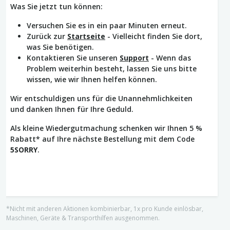
Was Sie jetzt tun können:
Versuchen Sie es in ein paar Minuten erneut.
Zurück zur
Startseite
- Vielleicht finden Sie dort,
was Sie benötigen.
Kontaktieren Sie unseren
Support
- Wenn das
Problem weiterhin besteht, lassen Sie uns bitte
wissen, wie wir Ihnen helfen können.
Wir entschuldigen uns für die Unannehmlichkeiten
und danken Ihnen für Ihre Geduld.
Als kleine Wiedergutmachung schenken wir Ihnen 5 %
Rabatt* auf Ihre nächste Bestellung mit dem Code
5SORRY
.
*Nicht mit anderen Aktionen kombinierbar, 1x pro Kunde einlösbar,
Maschinen, Geräte & Transporthilfen ausgenommen.