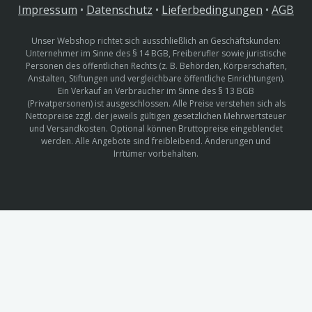
Impressum
•
Datenschutz
•
Lieferbedingungen
•
AGB
Unser Webshop richtet sich ausschließlich an Geschäftskunden:
Unternehmer im Sinne des § 14 BGB, Freiberufler sowie juristische
Personen des öffentlichen Rechts (z. B. Behörden, Körperschaften,
Anstalten, Stiftungen und vergleichbare öffentliche Einrichtungen).
Ein Verkauf an Verbraucher im Sinne des § 13 BGB
(Privatpersonen) ist ausgeschlossen. Alle Preise verstehen sich als
Nettopreise zzgl. der jeweils gültigen gesetzlichen Mehrwertsteuer
und Versandkosten. Optional können Bruttopreise eingeblendet
werden. Alle Angebote sind freibleibend. Änderungen und
Irrtümer vorbehalten.