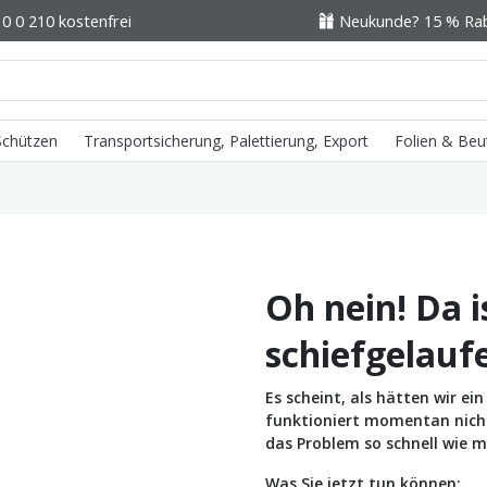
0 0 210 kostenfrei
Neukunde? 15 % Raba
 Schützen
Transportsicherung, Palettierung, Export
Folien & Beu
Oh nein! Da i
schiefgelauf
Es scheint, als hätten wir e
funktioniert momentan nicht 
das Problem so schnell wie m
Was Sie jetzt tun können: