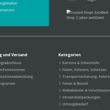
ungslexikon
enservice
g und Versand
Kategorien
agsabschluss
Kartons & Schachteln
rinformationen
Füllen, Polstern, Schützen
mationsabwicklung
Transportsicherung, Palett
ngsarten
Folien & Beutel
Klebebänder & Verschlussmi
Versandverpackungen
Umzugsbedarf