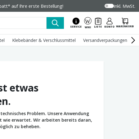
tt* auf Ihre erste Bestellung!
inkl. MwSt.
WARENKORB
SERVICE
LISTE
KONTO
WIKI
tel
Klebebänder & Verschlussmittel
Versandverpackungen
U
st etwas
en.
in technisches Problem. Unsere Anwendung
wie erwartet. Wir arbeiten bereits daran,
öglich zu beheben.