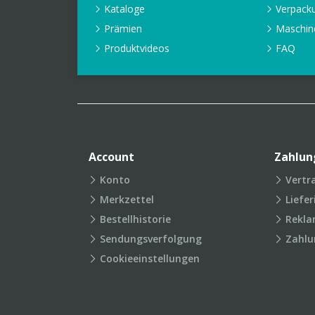
Kataloge
Verpack
Prämien
Maschin
Produktvideos
FAQ
Account
Zahlun
Konto
Vertr
Merkzettel
Liefe
Bestellhistorie
Rekla
Sendungsverfolgung
Zahlu
Cookieeinstellungen