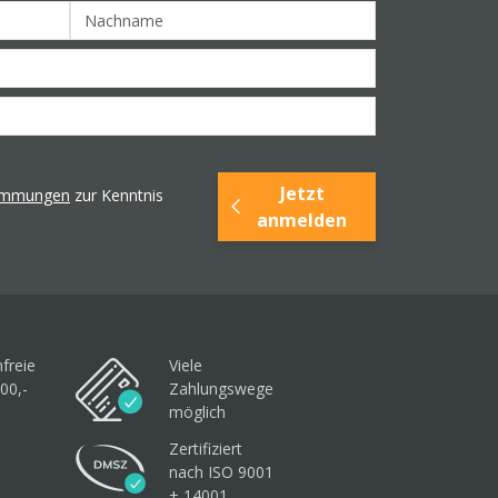
Jetzt
timmungen
zur Kenntnis
anmelden
freie
Viele
00,-
Zahlungswege
möglich
Zertifiziert
nach ISO 9001
+ 14001