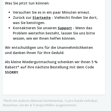
Was Sie jetzt tun können:
Versuchen Sie es in ein paar Minuten erneut.
Zurück zur
Startseite
- Vielleicht finden Sie dort,
was Sie benötigen.
Kontaktieren Sie unseren
Support
- Wenn das
Problem weiterhin besteht, lassen Sie uns bitte
wissen, wie wir Ihnen helfen können.
Wir entschuldigen uns für die Unannehmlichkeiten
und danken Ihnen für Ihre Geduld.
Als kleine Wiedergutmachung schenken wir Ihnen 5 %
Rabatt* auf Ihre nächste Bestellung mit dem Code
5SORRY
.
*Nicht mit anderen Aktionen kombinierbar, 1x pro Kunde einlösbar,
Maschinen, Geräte & Transporthilfen ausgenommen.