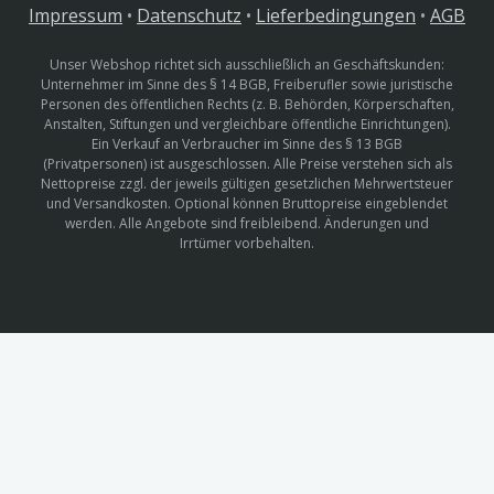
Impressum
•
Datenschutz
•
Lieferbedingungen
•
AGB
Unser Webshop richtet sich ausschließlich an Geschäftskunden:
Unternehmer im Sinne des § 14 BGB, Freiberufler sowie juristische
Personen des öffentlichen Rechts (z. B. Behörden, Körperschaften,
Anstalten, Stiftungen und vergleichbare öffentliche Einrichtungen).
Ein Verkauf an Verbraucher im Sinne des § 13 BGB
(Privatpersonen) ist ausgeschlossen. Alle Preise verstehen sich als
Nettopreise zzgl. der jeweils gültigen gesetzlichen Mehrwertsteuer
und Versandkosten. Optional können Bruttopreise eingeblendet
werden. Alle Angebote sind freibleibend. Änderungen und
Irrtümer vorbehalten.