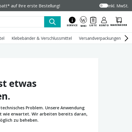
tt* auf Ihre erste Bestellung!
inkl. MwSt.
WARENKORB
SERVICE
LISTE
KONTO
WIKI
tel
Klebebänder & Verschlussmittel
Versandverpackungen
U
st etwas
en.
in technisches Problem. Unsere Anwendung
wie erwartet. Wir arbeiten bereits daran,
öglich zu beheben.