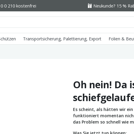
0 0 210 kostenfrei
Neukunde? 15 % Raba
 Schützen
Transportsicherung, Palettierung, Export
Folien & Beu
Oh nein! Da i
schiefgelauf
Es scheint, als hätten wir e
funktioniert momentan nicht 
das Problem so schnell wie m
Was Sie jetzt tun können: