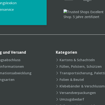
ungslexikon
enservice
g und Versand
Kategorien
agsabschluss
Kartons & Schachteln
rinformationen
Füllen, Polstern, Schützen
mationsabwicklung
Transportsicherung, Palett
ngsarten
Folien & Beutel
Klebebänder & Verschlussmi
Versandverpackungen
Umzugsbedarf