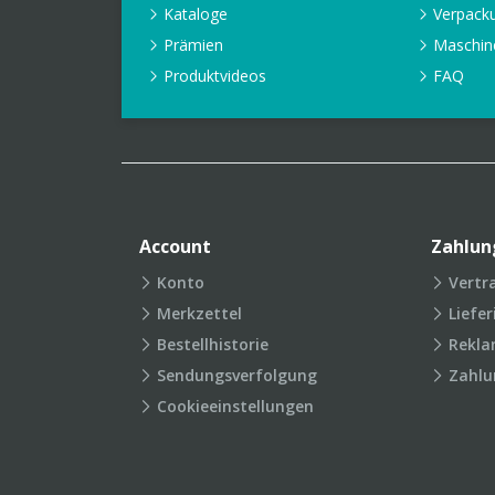
Kataloge
Verpack
Prämien
Maschin
Produktvideos
FAQ
Account
Zahlun
Konto
Vertr
Merkzettel
Liefe
Bestellhistorie
Rekla
Sendungsverfolgung
Zahlu
Cookieeinstellungen