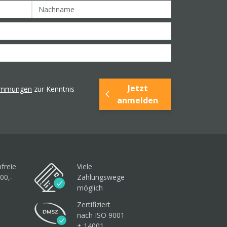
Jetzt
timmungen
zur Kenntnis
anmelden
freie
Viele
00,-
Zahlungswege
möglich
Zertifiziert
nach ISO 9001
+ 14001