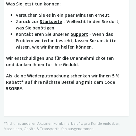
Was Sie jetzt tun können:
Versuchen Sie es in ein paar Minuten erneut.
Zurück zur
Startseite
- Vielleicht finden Sie dort,
was Sie benötigen.
Kontaktieren Sie unseren
Support
- Wenn das
Problem weiterhin besteht, lassen Sie uns bitte
wissen, wie wir Ihnen helfen können.
Wir entschuldigen uns für die Unannehmlichkeiten
und danken Ihnen für Ihre Geduld.
Als kleine Wiedergutmachung schenken wir Ihnen 5 %
Rabatt* auf Ihre nächste Bestellung mit dem Code
5SORRY
.
*Nicht mit anderen Aktionen kombinierbar, 1x pro Kunde einlösbar,
Maschinen, Geräte & Transporthilfen ausgenommen.