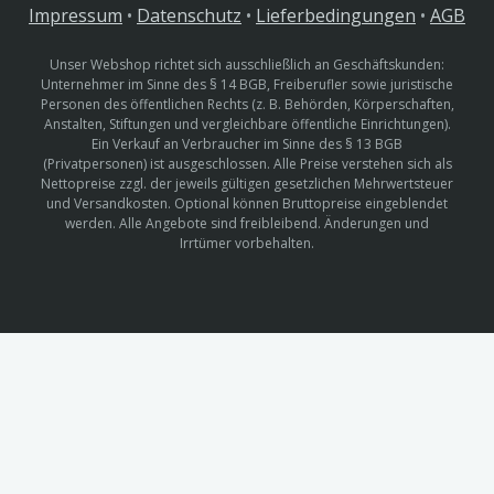
Impressum
•
Datenschutz
•
Lieferbedingungen
•
AGB
Unser Webshop richtet sich ausschließlich an Geschäftskunden:
Unternehmer im Sinne des § 14 BGB, Freiberufler sowie juristische
Personen des öffentlichen Rechts (z. B. Behörden, Körperschaften,
Anstalten, Stiftungen und vergleichbare öffentliche Einrichtungen).
Ein Verkauf an Verbraucher im Sinne des § 13 BGB
(Privatpersonen) ist ausgeschlossen. Alle Preise verstehen sich als
Nettopreise zzgl. der jeweils gültigen gesetzlichen Mehrwertsteuer
und Versandkosten. Optional können Bruttopreise eingeblendet
werden. Alle Angebote sind freibleibend. Änderungen und
Irrtümer vorbehalten.