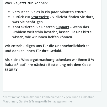
Was Sie jetzt tun können:
Versuchen Sie es in ein paar Minuten erneut.
Zurück zur
Startseite
- Vielleicht finden Sie dort,
was Sie benötigen.
Kontaktieren Sie unseren
Support
- Wenn das
Problem weiterhin besteht, lassen Sie uns bitte
wissen, wie wir Ihnen helfen können.
Wir entschuldigen uns für die Unannehmlichkeiten
und danken Ihnen für Ihre Geduld.
Als kleine Wiedergutmachung schenken wir Ihnen 5 %
Rabatt* auf Ihre nächste Bestellung mit dem Code
5SORRY
.
*Nicht mit anderen Aktionen kombinierbar, 1x pro Kunde einlösbar,
Maschinen, Geräte & Transporthilfen ausgenommen.