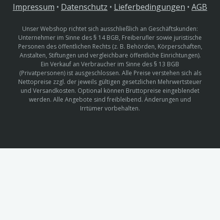
Impressum
•
Datenschutz
•
Lieferbedingungen
•
AGB
Unser Webshop richtet sich ausschließlich an Geschäftskunden:
Unternehmer im Sinne des § 14 BGB, Freiberufler sowie juristische
Personen des öffentlichen Rechts (z. B. Behörden, Körperschaften,
Anstalten, Stiftungen und vergleichbare öffentliche Einrichtungen).
Ein Verkauf an Verbraucher im Sinne des § 13 BGB
(Privatpersonen) ist ausgeschlossen. Alle Preise verstehen sich als
Nettopreise zzgl. der jeweils gültigen gesetzlichen Mehrwertsteuer
und Versandkosten. Optional können Bruttopreise eingeblendet
werden. Alle Angebote sind freibleibend. Änderungen und
Irrtümer vorbehalten.