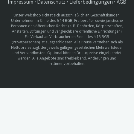
Impressum
•
Datenschutz
•
Lieferbedingungen
•
AGB
Unser Webshop richtet sich ausschließlich an Geschäftskunden:
Unternehmer im Sinne des § 14 BGB, Freiberufler sowie juristische
Personen des öffentlichen Rechts (z. B. Behörden, Körperschaften,
Anstalten, Stiftungen und vergleichbare öffentliche Einrichtungen).
Ein Verkauf an Verbraucher im Sinne des § 13 BGB
(Privatpersonen) ist ausgeschlossen. Alle Preise verstehen sich als
Nettopreise zzgl. der jeweils gültigen gesetzlichen Mehrwertsteuer
und Versandkosten. Optional können Bruttopreise eingeblendet
werden. Alle Angebote sind freibleibend. Änderungen und
Irrtümer vorbehalten.