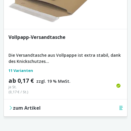
Vollpapp-Versandtasche
Die Versandtasche aus Vollpappe ist extra stabil, dank
des Knickschutzes...
11 Varianten
ab
0,17 €
zzgl. 19 % MwSt.
je
St.
(
0,17 €
/
St.
)
zum Artikel
Merkl