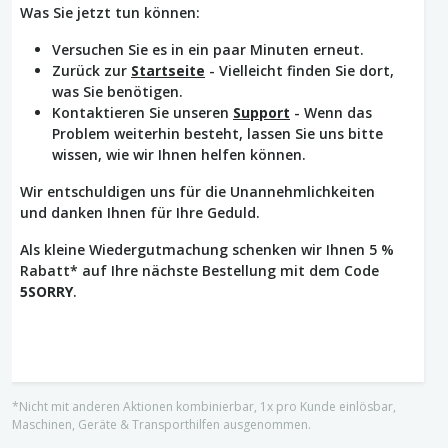
Was Sie jetzt tun können:
Versuchen Sie es in ein paar Minuten erneut.
Zurück zur
Startseite
- Vielleicht finden Sie dort,
was Sie benötigen.
Kontaktieren Sie unseren
Support
- Wenn das
Problem weiterhin besteht, lassen Sie uns bitte
wissen, wie wir Ihnen helfen können.
Wir entschuldigen uns für die Unannehmlichkeiten
und danken Ihnen für Ihre Geduld.
Als kleine Wiedergutmachung schenken wir Ihnen 5 %
Rabatt* auf Ihre nächste Bestellung mit dem Code
5SORRY
.
*Nicht mit anderen Aktionen kombinierbar, 1x pro Kunde einlösbar,
Maschinen, Geräte & Transporthilfen ausgenommen.