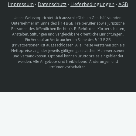
Impressum
•
Datenschutz
•
Lieferbedingungen
•
AGB
Unser Webshop richtet sich ausschließlich an Geschäftskunden:
Unternehmer im Sinne des § 14 BGB, Freiberufler sowie juristische
Personen des öffentlichen Rechts (z. B. Behörden, Körperschaften,
Anstalten, Stiftungen und vergleichbare öffentliche Einrichtungen).
Ein Verkauf an Verbraucher im Sinne des § 13 BGB
(Privatpersonen) ist ausgeschlossen. Alle Preise verstehen sich als
Nettopreise zzgl. der jeweils gültigen gesetzlichen Mehrwertsteuer
und Versandkosten. Optional können Bruttopreise eingeblendet
werden. Alle Angebote sind freibleibend. Änderungen und
Irrtümer vorbehalten.