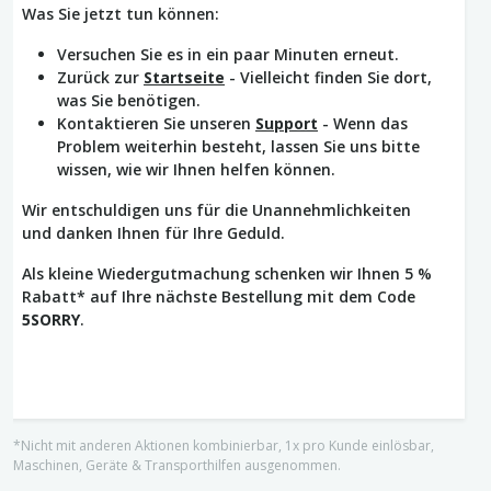
Was Sie jetzt tun können:
Versuchen Sie es in ein paar Minuten erneut.
Zurück zur
Startseite
- Vielleicht finden Sie dort,
was Sie benötigen.
Kontaktieren Sie unseren
Support
- Wenn das
Problem weiterhin besteht, lassen Sie uns bitte
wissen, wie wir Ihnen helfen können.
Wir entschuldigen uns für die Unannehmlichkeiten
und danken Ihnen für Ihre Geduld.
Als kleine Wiedergutmachung schenken wir Ihnen 5 %
Rabatt* auf Ihre nächste Bestellung mit dem Code
5SORRY
.
*Nicht mit anderen Aktionen kombinierbar, 1x pro Kunde einlösbar,
Maschinen, Geräte & Transporthilfen ausgenommen.