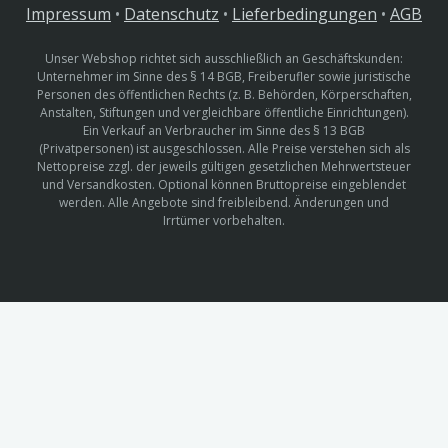
Impressum
•
Datenschutz
•
Lieferbedingungen
•
AGB
Unser Webshop richtet sich ausschließlich an Geschäftskunden:
Unternehmer im Sinne des § 14 BGB, Freiberufler sowie juristische
Personen des öffentlichen Rechts (z. B. Behörden, Körperschaften,
Anstalten, Stiftungen und vergleichbare öffentliche Einrichtungen).
Ein Verkauf an Verbraucher im Sinne des § 13 BGB
(Privatpersonen) ist ausgeschlossen. Alle Preise verstehen sich als
Nettopreise zzgl. der jeweils gültigen gesetzlichen Mehrwertsteuer
und Versandkosten. Optional können Bruttopreise eingeblendet
werden. Alle Angebote sind freibleibend. Änderungen und
Irrtümer vorbehalten.