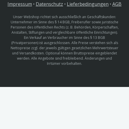
Impressum
•
Datenschutz
•
Lieferbedingungen
•
AGB
Unser Webshop richtet sich ausschließlich an Geschäftskunden:
Unternehmer im Sinne des § 14 BGB, Freiberufler sowie juristische
Personen des öffentlichen Rechts (z. B. Behörden, Körperschaften,
Anstalten, Stiftungen und vergleichbare öffentliche Einrichtungen).
Ein Verkauf an Verbraucher im Sinne des § 13 BGB
(Privatpersonen) ist ausgeschlossen. Alle Preise verstehen sich als
Nettopreise zzgl. der jeweils gültigen gesetzlichen Mehrwertsteuer
und Versandkosten. Optional können Bruttopreise eingeblendet
werden. Alle Angebote sind freibleibend. Änderungen und
Irrtümer vorbehalten.