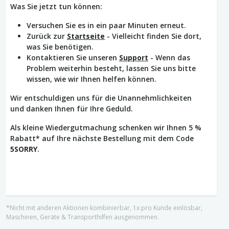
Was Sie jetzt tun können:
Versuchen Sie es in ein paar Minuten erneut.
Zurück zur
Startseite
- Vielleicht finden Sie dort,
was Sie benötigen.
Kontaktieren Sie unseren
Support
- Wenn das
Problem weiterhin besteht, lassen Sie uns bitte
wissen, wie wir Ihnen helfen können.
Wir entschuldigen uns für die Unannehmlichkeiten
und danken Ihnen für Ihre Geduld.
Als kleine Wiedergutmachung schenken wir Ihnen 5 %
Rabatt* auf Ihre nächste Bestellung mit dem Code
5SORRY
.
*Nicht mit anderen Aktionen kombinierbar, 1x pro Kunde einlösbar,
Maschinen, Geräte & Transporthilfen ausgenommen.