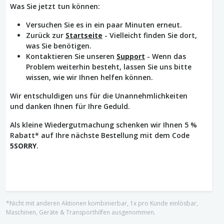
Was Sie jetzt tun können:
Versuchen Sie es in ein paar Minuten erneut.
Zurück zur
Startseite
- Vielleicht finden Sie dort,
was Sie benötigen.
Kontaktieren Sie unseren
Support
- Wenn das
Problem weiterhin besteht, lassen Sie uns bitte
wissen, wie wir Ihnen helfen können.
Wir entschuldigen uns für die Unannehmlichkeiten
und danken Ihnen für Ihre Geduld.
Als kleine Wiedergutmachung schenken wir Ihnen 5 %
Rabatt* auf Ihre nächste Bestellung mit dem Code
5SORRY
.
*Nicht mit anderen Aktionen kombinierbar, 1x pro Kunde einlösbar,
Maschinen, Geräte & Transporthilfen ausgenommen.