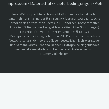
Impressum
•
Datenschutz
•
Lieferbedingungen
•
AGB
Unser Webshop richtet sich ausschließlich an Geschäftskunden:
Unternehmer im Sinne des § 14 BGB, Freiberufler sowie juristische
Personen des öffentlichen Rechts (z. B. Behörden, Körperschaften,
Anstalten, Stiftungen und vergleichbare öffentliche Einrichtungen).
Ein Verkauf an Verbraucher im Sinne des § 13 BGB
(Privatpersonen) ist ausgeschlossen. Alle Preise verstehen sich als
Nettopreise zzgl. der jeweils gültigen gesetzlichen Mehrwertsteuer
und Versandkosten. Optional können Bruttopreise eingeblendet
werden. Alle Angebote sind freibleibend. Änderungen und
Irrtümer vorbehalten.