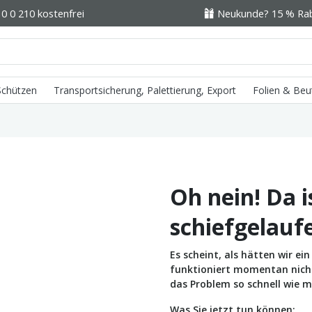
0 0 210 kostenfrei
Neukunde? 15 % Raba
 Schützen
Transportsicherung, Palettierung, Export
Folien & Beu
Oh nein! Da i
schiefgelauf
Es scheint, als hätten wir e
funktioniert momentan nicht 
das Problem so schnell wie m
Was Sie jetzt tun können: