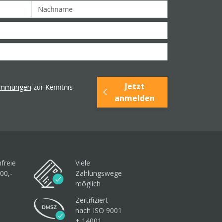
Jetzt
timmungen
zur Kenntnis
anmelden
freie
Viele
00,-
Zahlungswege
möglich
Zertifiziert
nach ISO 9001
+ 14001