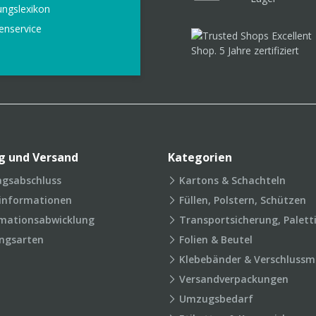
ungslexikon
enservice
g und Versand
Kategorien
agsabschluss
Kartons & Schachteln
rinformationen
Füllen, Polstern, Schützen
mationsabwicklung
Transportsicherung, Palett
ngsarten
Folien & Beutel
Klebebänder & Verschlussmi
Versandverpackungen
Umzugsbedarf