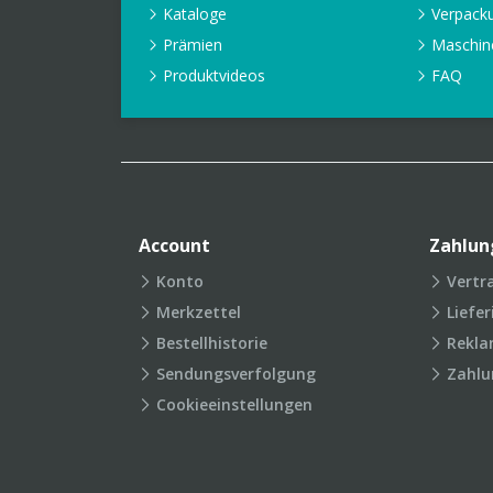
Kataloge
Verpack
Prämien
Maschin
Produktvideos
FAQ
Account
Zahlun
Konto
Vertr
Merkzettel
Liefe
Bestellhistorie
Rekla
Sendungsverfolgung
Zahlu
Cookieeinstellungen