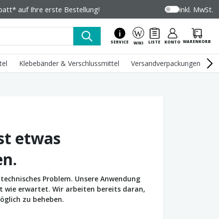
tt* auf Ihre erste Bestellung!
inkl. MwSt.
WARENKORB
SERVICE
LISTE
KONTO
WIKI
tel
Klebebänder & Verschlussmittel
Versandverpackungen
U
st etwas
en.
in technisches Problem. Unsere Anwendung
wie erwartet. Wir arbeiten bereits daran,
öglich zu beheben.