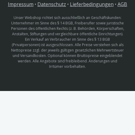
Impressum
•
Datenschutz
•
Lieferbedingungen
•
AGB
Unser Webshop richtet sich ausschließlich an Geschäftskunden:
Unternehmer im Sinne des § 14 BGB, Freiberufler sowie juristische
Personen des öffentlichen Rechts (z. B. Behörden, Körperschaften,
Anstalten, Stiftungen und vergleichbare öffentliche Einrichtungen).
Ein Verkauf an Verbraucher im Sinne des § 13 BGB
(Privatpersonen) ist ausgeschlossen. Alle Preise verstehen sich als
Nettopreise zzgl. der jeweils gültigen gesetzlichen Mehrwertsteuer
und Versandkosten. Optional können Bruttopreise eingeblendet
werden. Alle Angebote sind freibleibend. Änderungen und
Irrtümer vorbehalten.