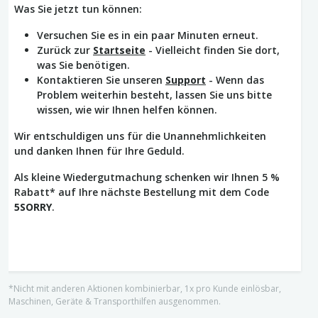
Was Sie jetzt tun können:
Versuchen Sie es in ein paar Minuten erneut.
Zurück zur
Startseite
- Vielleicht finden Sie dort,
was Sie benötigen.
Kontaktieren Sie unseren
Support
- Wenn das
Problem weiterhin besteht, lassen Sie uns bitte
wissen, wie wir Ihnen helfen können.
Wir entschuldigen uns für die Unannehmlichkeiten
und danken Ihnen für Ihre Geduld.
Als kleine Wiedergutmachung schenken wir Ihnen 5 %
Rabatt* auf Ihre nächste Bestellung mit dem Code
5SORRY
.
*Nicht mit anderen Aktionen kombinierbar, 1x pro Kunde einlösbar,
Maschinen, Geräte & Transporthilfen ausgenommen.