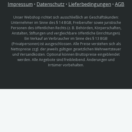
Impressum
•
Datenschutz
•
Lieferbedingungen
•
AGB
Unser Webshop richtet sich ausschließlich an Geschäftskunden:
Unternehmer im Sinne des § 14 BGB, Freiberufler sowie juristische
Personen des öffentlichen Rechts (z. B. Behörden, Körperschaften,
Anstalten, Stiftungen und vergleichbare öffentliche Einrichtungen).
Ein Verkauf an Verbraucher im Sinne des § 13 BGB
(Privatpersonen) ist ausgeschlossen. Alle Preise verstehen sich als
Nettopreise zzgl. der jeweils gültigen gesetzlichen Mehrwertsteuer
und Versandkosten. Optional können Bruttopreise eingeblendet
werden. Alle Angebote sind freibleibend. Änderungen und
Irrtümer vorbehalten.