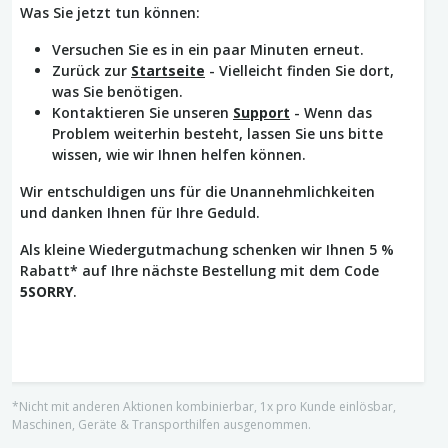
Was Sie jetzt tun können:
Versuchen Sie es in ein paar Minuten erneut.
Zurück zur
Startseite
- Vielleicht finden Sie dort,
was Sie benötigen.
Kontaktieren Sie unseren
Support
- Wenn das
Problem weiterhin besteht, lassen Sie uns bitte
wissen, wie wir Ihnen helfen können.
Wir entschuldigen uns für die Unannehmlichkeiten
und danken Ihnen für Ihre Geduld.
Als kleine Wiedergutmachung schenken wir Ihnen 5 %
Rabatt* auf Ihre nächste Bestellung mit dem Code
5SORRY
.
*Nicht mit anderen Aktionen kombinierbar, 1x pro Kunde einlösbar,
Maschinen, Geräte & Transporthilfen ausgenommen.