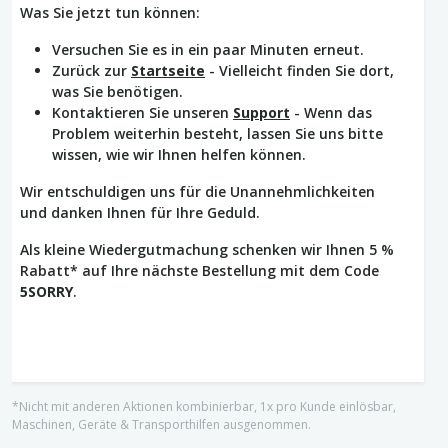
Was Sie jetzt tun können:
Versuchen Sie es in ein paar Minuten erneut.
Zurück zur
Startseite
- Vielleicht finden Sie dort,
was Sie benötigen.
Kontaktieren Sie unseren
Support
- Wenn das
Problem weiterhin besteht, lassen Sie uns bitte
wissen, wie wir Ihnen helfen können.
Wir entschuldigen uns für die Unannehmlichkeiten
und danken Ihnen für Ihre Geduld.
Als kleine Wiedergutmachung schenken wir Ihnen 5 %
Rabatt* auf Ihre nächste Bestellung mit dem Code
5SORRY
.
*Nicht mit anderen Aktionen kombinierbar, 1x pro Kunde einlösbar,
Maschinen, Geräte & Transporthilfen ausgenommen.