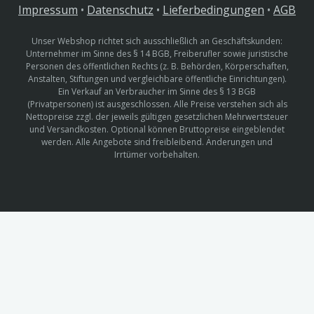
Impressum
•
Datenschutz
•
Lieferbedingungen
•
AGB
Unser Webshop richtet sich ausschließlich an Geschäftskunden:
Unternehmer im Sinne des § 14 BGB, Freiberufler sowie juristische
Personen des öffentlichen Rechts (z. B. Behörden, Körperschaften,
Anstalten, Stiftungen und vergleichbare öffentliche Einrichtungen).
Ein Verkauf an Verbraucher im Sinne des § 13 BGB
(Privatpersonen) ist ausgeschlossen. Alle Preise verstehen sich als
Nettopreise zzgl. der jeweils gültigen gesetzlichen Mehrwertsteuer
und Versandkosten. Optional können Bruttopreise eingeblendet
werden. Alle Angebote sind freibleibend. Änderungen und
Irrtümer vorbehalten.