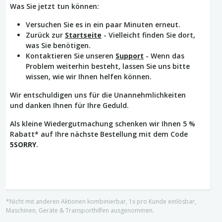
Was Sie jetzt tun können:
Versuchen Sie es in ein paar Minuten erneut.
Zurück zur
Startseite
- Vielleicht finden Sie dort,
was Sie benötigen.
Kontaktieren Sie unseren
Support
- Wenn das
Problem weiterhin besteht, lassen Sie uns bitte
wissen, wie wir Ihnen helfen können.
Wir entschuldigen uns für die Unannehmlichkeiten
und danken Ihnen für Ihre Geduld.
Als kleine Wiedergutmachung schenken wir Ihnen 5 %
Rabatt* auf Ihre nächste Bestellung mit dem Code
5SORRY
.
*Nicht mit anderen Aktionen kombinierbar, 1x pro Kunde einlösbar,
Maschinen, Geräte & Transporthilfen ausgenommen.