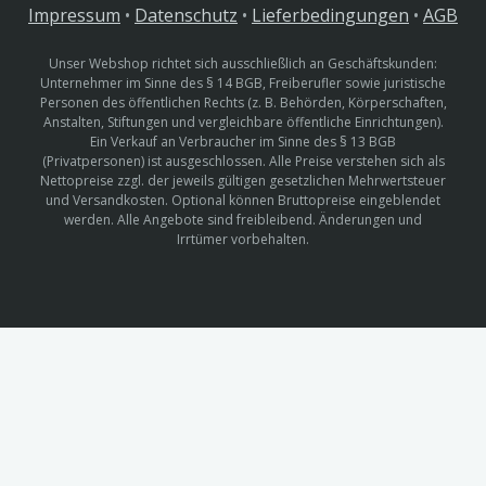
Impressum
•
Datenschutz
•
Lieferbedingungen
•
AGB
Unser Webshop richtet sich ausschließlich an Geschäftskunden:
Unternehmer im Sinne des § 14 BGB, Freiberufler sowie juristische
Personen des öffentlichen Rechts (z. B. Behörden, Körperschaften,
Anstalten, Stiftungen und vergleichbare öffentliche Einrichtungen).
Ein Verkauf an Verbraucher im Sinne des § 13 BGB
(Privatpersonen) ist ausgeschlossen. Alle Preise verstehen sich als
Nettopreise zzgl. der jeweils gültigen gesetzlichen Mehrwertsteuer
und Versandkosten. Optional können Bruttopreise eingeblendet
werden. Alle Angebote sind freibleibend. Änderungen und
Irrtümer vorbehalten.