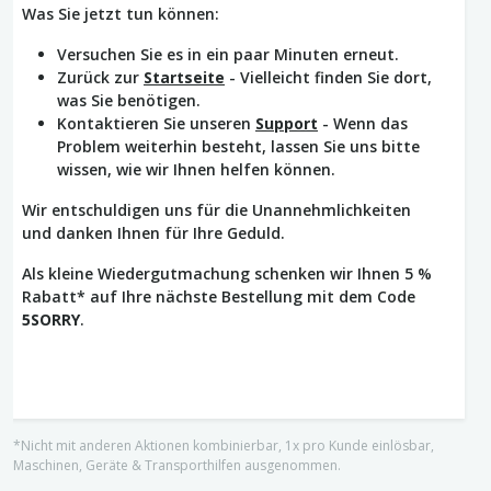
Was Sie jetzt tun können:
Versuchen Sie es in ein paar Minuten erneut.
Zurück zur
Startseite
- Vielleicht finden Sie dort,
was Sie benötigen.
Kontaktieren Sie unseren
Support
- Wenn das
Problem weiterhin besteht, lassen Sie uns bitte
wissen, wie wir Ihnen helfen können.
Wir entschuldigen uns für die Unannehmlichkeiten
und danken Ihnen für Ihre Geduld.
Als kleine Wiedergutmachung schenken wir Ihnen 5 %
Rabatt* auf Ihre nächste Bestellung mit dem Code
5SORRY
.
*Nicht mit anderen Aktionen kombinierbar, 1x pro Kunde einlösbar,
Maschinen, Geräte & Transporthilfen ausgenommen.