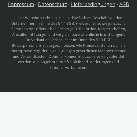
Impressum
•
Datenschutz
•
Lieferbedingungen
•
AGB
Unser Webshop richtet sich ausschließlich an Geschäftskunden:
Unternehmer im Sinne des § 14 BGB, Freiberufler sowie juristische
Personen des öffentlichen Rechts (z. B. Behörden, Körperschaften,
Anstalten, Stiftungen und vergleichbare öffentliche Einrichtungen).
Ein Verkauf an Verbraucher im Sinne des § 13 BGB
(Privatpersonen) ist ausgeschlossen. Alle Preise verstehen sich als
Nettopreise zzgl. der jeweils gültigen gesetzlichen Mehrwertsteuer
und Versandkosten. Optional können Bruttopreise eingeblendet
werden. Alle Angebote sind freibleibend. Änderungen und
Irrtümer vorbehalten.