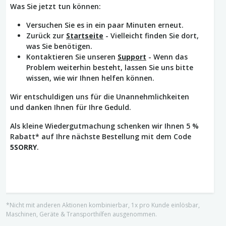
Was Sie jetzt tun können:
Versuchen Sie es in ein paar Minuten erneut.
Zurück zur
Startseite
- Vielleicht finden Sie dort,
was Sie benötigen.
Kontaktieren Sie unseren
Support
- Wenn das
Problem weiterhin besteht, lassen Sie uns bitte
wissen, wie wir Ihnen helfen können.
Wir entschuldigen uns für die Unannehmlichkeiten
und danken Ihnen für Ihre Geduld.
Als kleine Wiedergutmachung schenken wir Ihnen 5 %
Rabatt* auf Ihre nächste Bestellung mit dem Code
5SORRY
.
*Nicht mit anderen Aktionen kombinierbar, 1x pro Kunde einlösbar,
Maschinen, Geräte & Transporthilfen ausgenommen.