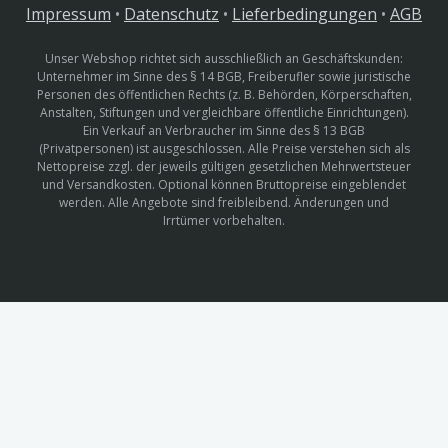
Impressum
•
Datenschutz
•
Lieferbedingungen
•
AGB
Unser Webshop richtet sich ausschließlich an Geschäftskunden:
Unternehmer im Sinne des § 14 BGB, Freiberufler sowie juristische
Personen des öffentlichen Rechts (z. B. Behörden, Körperschaften,
Anstalten, Stiftungen und vergleichbare öffentliche Einrichtungen).
Ein Verkauf an Verbraucher im Sinne des § 13 BGB
(Privatpersonen) ist ausgeschlossen. Alle Preise verstehen sich als
Nettopreise zzgl. der jeweils gültigen gesetzlichen Mehrwertsteuer
und Versandkosten. Optional können Bruttopreise eingeblendet
werden. Alle Angebote sind freibleibend. Änderungen und
Irrtümer vorbehalten.