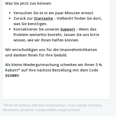
Was Sie jetzt tun können:
Versuchen Sie es in ein paar Minuten erneut.
Zurück zur
Startseite
- Vielleicht finden Sie dort,
was Sie benötigen.
Kontaktieren Sie unseren
Support
- Wenn das
Problem weiterhin besteht, lassen Sie uns bitte
wissen, wie wir Ihnen helfen können.
Wir entschuldigen uns für die Unannehmlichkeiten
und danken Ihnen für Ihre Geduld.
Als kleine Wiedergutmachung schenken wir Ihnen 5 %
Rabatt* auf Ihre nächste Bestellung mit dem Code
5SORRY
.
*Nicht mit anderen Aktionen kombinierbar, 1x pro Kunde einlösbar,
Maschinen, Geräte & Transporthilfen ausgenommen.