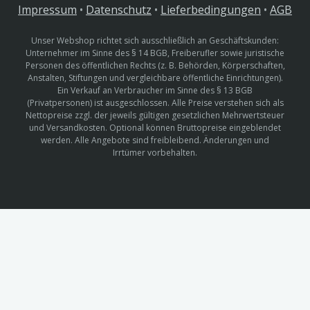
Impressum
•
Datenschutz
•
Lieferbedingungen
•
AGB
Unser Webshop richtet sich ausschließlich an Geschäftskunden:
Unternehmer im Sinne des § 14 BGB, Freiberufler sowie juristische
Personen des öffentlichen Rechts (z. B. Behörden, Körperschaften,
Anstalten, Stiftungen und vergleichbare öffentliche Einrichtungen).
Ein Verkauf an Verbraucher im Sinne des § 13 BGB
(Privatpersonen) ist ausgeschlossen. Alle Preise verstehen sich als
Nettopreise zzgl. der jeweils gültigen gesetzlichen Mehrwertsteuer
und Versandkosten. Optional können Bruttopreise eingeblendet
werden. Alle Angebote sind freibleibend. Änderungen und
Irrtümer vorbehalten.