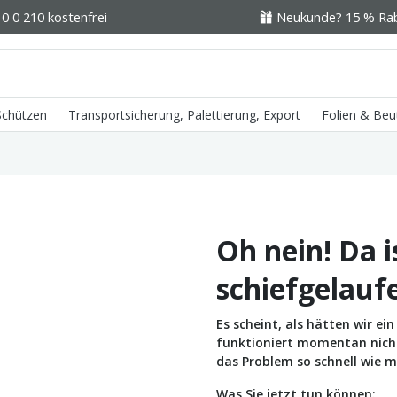
0 0 210 kostenfrei
Neukunde? 15 % Raba
 Schützen
Transportsicherung, Palettierung, Export
Folien & Beu
Oh nein! Da i
schiefgelauf
Es scheint, als hätten wir e
funktioniert momentan nicht 
das Problem so schnell wie m
Was Sie jetzt tun können: