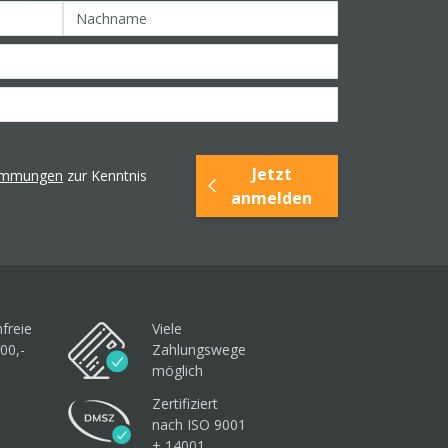
Jetzt
timmungen
zur Kenntnis
anmelden
freie
Viele
00,-
Zahlungswege
möglich
Zertifiziert
nach ISO 9001
+ 14001