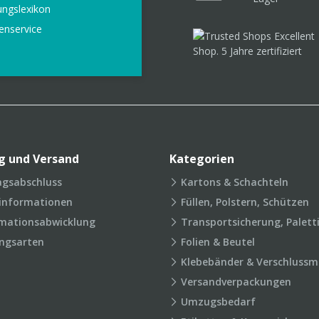
ungslexikon
enservice
g und Versand
Kategorien
agsabschluss
Kartons & Schachteln
rinformationen
Füllen, Polstern, Schützen
mationsabwicklung
Transportsicherung, Palett
ngsarten
Folien & Beutel
Klebebänder & Verschlussmi
Versandverpackungen
Umzugsbedarf