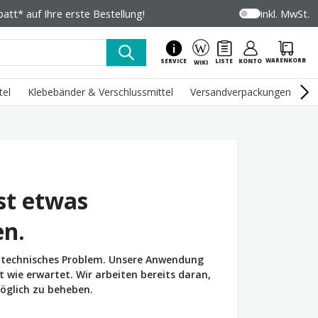
tt* auf Ihre erste Bestellung!
inkl. MwSt.
WARENKORB
SERVICE
LISTE
KONTO
WIKI
tel
Klebebänder & Verschlussmittel
Versandverpackungen
U
st etwas
en.
in technisches Problem. Unsere Anwendung
wie erwartet. Wir arbeiten bereits daran,
öglich zu beheben.