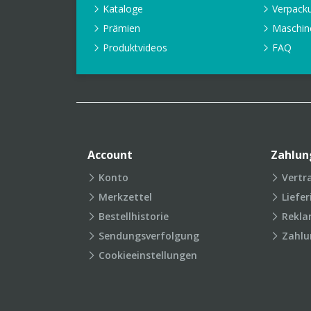
Kataloge
Verpack
Prämien
Maschin
Produktvideos
FAQ
Account
Zahlun
Konto
Vertr
Merkzettel
Liefe
Bestellhistorie
Rekla
Sendungsverfolgung
Zahlu
Cookieeinstellungen