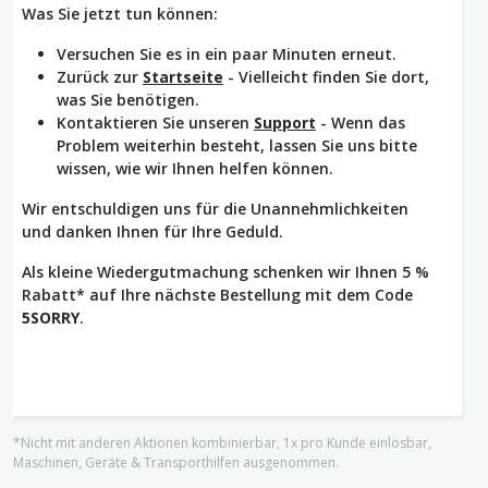
Was Sie jetzt tun können:
Versuchen Sie es in ein paar Minuten erneut.
Zurück zur
Startseite
- Vielleicht finden Sie dort,
was Sie benötigen.
Kontaktieren Sie unseren
Support
- Wenn das
Problem weiterhin besteht, lassen Sie uns bitte
wissen, wie wir Ihnen helfen können.
Wir entschuldigen uns für die Unannehmlichkeiten
und danken Ihnen für Ihre Geduld.
Als kleine Wiedergutmachung schenken wir Ihnen 5 %
Rabatt* auf Ihre nächste Bestellung mit dem Code
5SORRY
.
*Nicht mit anderen Aktionen kombinierbar, 1x pro Kunde einlösbar,
Maschinen, Geräte & Transporthilfen ausgenommen.