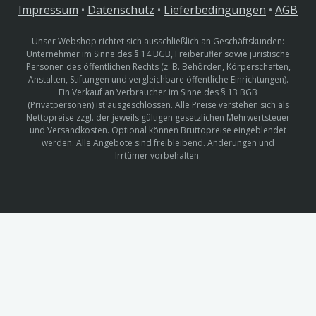
Impressum
•
Datenschutz
•
Lieferbedingungen
•
AGB
Unser Webshop richtet sich ausschließlich an Geschäftskunden:
Unternehmer im Sinne des § 14 BGB, Freiberufler sowie juristische
Personen des öffentlichen Rechts (z. B. Behörden, Körperschaften,
Anstalten, Stiftungen und vergleichbare öffentliche Einrichtungen).
Ein Verkauf an Verbraucher im Sinne des § 13 BGB
(Privatpersonen) ist ausgeschlossen. Alle Preise verstehen sich als
Nettopreise zzgl. der jeweils gültigen gesetzlichen Mehrwertsteuer
und Versandkosten. Optional können Bruttopreise eingeblendet
werden. Alle Angebote sind freibleibend. Änderungen und
Irrtümer vorbehalten.