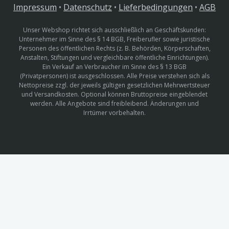
Impressum
•
Datenschutz
•
Lieferbedingungen
•
AGB
Unser Webshop richtet sich ausschließlich an Geschäftskunden:
Unternehmer im Sinne des § 14 BGB, Freiberufler sowie juristische
Personen des öffentlichen Rechts (z. B. Behörden, Körperschaften,
Anstalten, Stiftungen und vergleichbare öffentliche Einrichtungen).
Ein Verkauf an Verbraucher im Sinne des § 13 BGB
(Privatpersonen) ist ausgeschlossen. Alle Preise verstehen sich als
Nettopreise zzgl. der jeweils gültigen gesetzlichen Mehrwertsteuer
und Versandkosten. Optional können Bruttopreise eingeblendet
werden. Alle Angebote sind freibleibend. Änderungen und
Irrtümer vorbehalten.