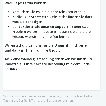
Was Sie jetzt tun können:
Versuchen Sie es in ein paar Minuten erneut.
Zurück zur
Startseite
- Vielleicht finden Sie dort,
was Sie benötigen.
Kontaktieren Sie unseren
Support
- Wenn das
Problem weiterhin besteht, lassen Sie uns bitte
wissen, wie wir Ihnen helfen können.
Wir entschuldigen uns für die Unannehmlichkeiten
und danken Ihnen für Ihre Geduld.
Als kleine Wiedergutmachung schenken wir Ihnen 5 %
Rabatt* auf Ihre nächste Bestellung mit dem Code
5SORRY
.
*Nicht mit anderen Aktionen kombinierbar, 1x pro Kunde einlösbar,
Maschinen, Geräte & Transporthilfen ausgenommen.