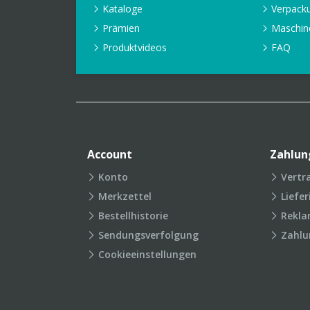
Kataloge
Verpack
Prämien
Maschin
Produktvideos
FAQ
Account
Zahlun
Konto
Vertr
Merkzettel
Liefe
Bestellhistorie
Rekla
Sendungsverfolgung
Zahlu
Cookieeinstellungen