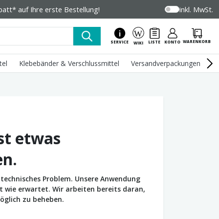
tt* auf Ihre erste Bestellung!
inkl. MwSt.
WARENKORB
SERVICE
LISTE
KONTO
WIKI
tel
Klebebänder & Verschlussmittel
Versandverpackungen
U
st etwas
en.
in technisches Problem. Unsere Anwendung
wie erwartet. Wir arbeiten bereits daran,
öglich zu beheben.