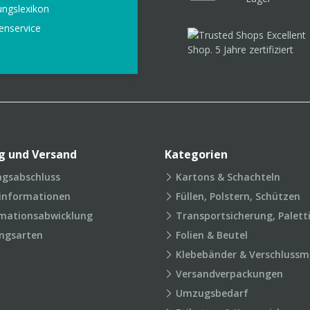
ungslexikon
enservice
g und Versand
Kategorien
agsabschluss
Kartons & Schachteln
rinformationen
Füllen, Polstern, Schützen
mationsabwicklung
Transportsicherung, Palett
ngsarten
Folien & Beutel
Klebebänder & Verschlussmi
Versandverpackungen
Umzugsbedarf