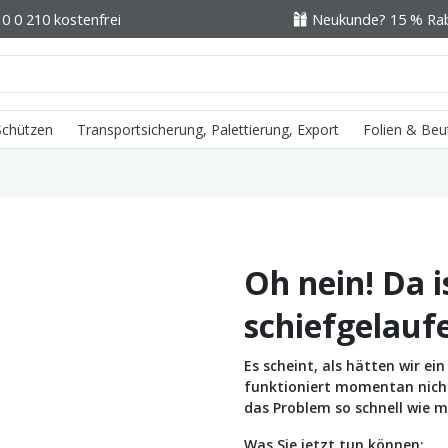
0 0 210 kostenfrei
Neukunde? 15 % Raba
 Schützen
Transportsicherung, Palettierung, Export
Folien & Beu
Oh nein! Da i
schiefgelauf
Es scheint, als hätten wir e
funktioniert momentan nicht 
das Problem so schnell wie m
Was Sie jetzt tun können: