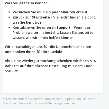
Was Sie jetzt tun können:
Versuchen Sie es in ein paar Minuten erneut.
Zurück zur
Startseite
- Vielleicht finden Sie dort,
was Sie benötigen.
Kontaktieren Sie unseren
Support
- Wenn das
Problem weiterhin besteht, lassen Sie uns bitte
wissen, wie wir Ihnen helfen können.
Wir entschuldigen uns für die Unannehmlichkeiten
und danken Ihnen für Ihre Geduld.
Als kleine Wiedergutmachung schenken wir Ihnen 5 %
Rabatt* auf Ihre nächste Bestellung mit dem Code
5SORRY
.
*Nicht mit anderen Aktionen kombinierbar, 1x pro Kunde einlösbar,
Maschinen, Geräte & Transporthilfen ausgenommen.