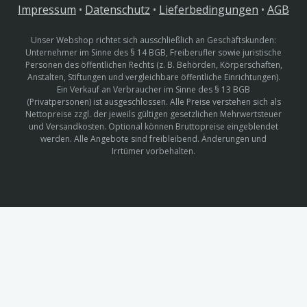
Impressum
•
Datenschutz
•
Lieferbedingungen
•
AGB
Unser Webshop richtet sich ausschließlich an Geschäftskunden:
Unternehmer im Sinne des § 14 BGB, Freiberufler sowie juristische
Personen des öffentlichen Rechts (z. B. Behörden, Körperschaften,
Anstalten, Stiftungen und vergleichbare öffentliche Einrichtungen).
Ein Verkauf an Verbraucher im Sinne des § 13 BGB
(Privatpersonen) ist ausgeschlossen. Alle Preise verstehen sich als
Nettopreise zzgl. der jeweils gültigen gesetzlichen Mehrwertsteuer
und Versandkosten. Optional können Bruttopreise eingeblendet
werden. Alle Angebote sind freibleibend. Änderungen und
Irrtümer vorbehalten.