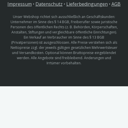
Impressum
•
Datenschutz
•
Lieferbedingungen
•
AGB
Unser Webshop richtet sich ausschließlich an Geschäftskunden:
Unternehmer im Sinne des § 14 BGB, Freiberufler sowie juristische
Personen des öffentlichen Rechts (z. B. Behörden, Körperschaften,
Anstalten, Stiftungen und vergleichbare öffentliche Einrichtungen).
Ein Verkauf an Verbraucher im Sinne des § 13 BGB
(Privatpersonen) ist ausgeschlossen. Alle Preise verstehen sich als
Nettopreise zzgl. der jeweils gültigen gesetzlichen Mehrwertsteuer
und Versandkosten. Optional können Bruttopreise eingeblendet
werden. Alle Angebote sind freibleibend. Änderungen und
Irrtümer vorbehalten.