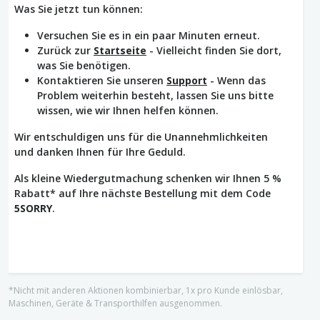
Was Sie jetzt tun können:
Versuchen Sie es in ein paar Minuten erneut.
Zurück zur
Startseite
- Vielleicht finden Sie dort,
was Sie benötigen.
Kontaktieren Sie unseren
Support
- Wenn das
Problem weiterhin besteht, lassen Sie uns bitte
wissen, wie wir Ihnen helfen können.
Wir entschuldigen uns für die Unannehmlichkeiten
und danken Ihnen für Ihre Geduld.
Als kleine Wiedergutmachung schenken wir Ihnen 5 %
Rabatt* auf Ihre nächste Bestellung mit dem Code
5SORRY
.
*Nicht mit anderen Aktionen kombinierbar, 1x pro Kunde einlösbar,
Maschinen, Geräte & Transporthilfen ausgenommen.