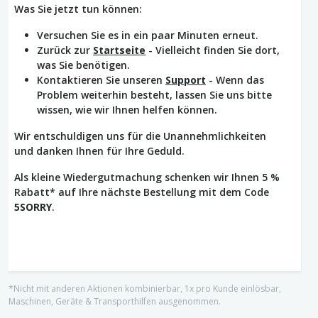
Was Sie jetzt tun können:
Versuchen Sie es in ein paar Minuten erneut.
Zurück zur
Startseite
- Vielleicht finden Sie dort,
was Sie benötigen.
Kontaktieren Sie unseren
Support
- Wenn das
Problem weiterhin besteht, lassen Sie uns bitte
wissen, wie wir Ihnen helfen können.
Wir entschuldigen uns für die Unannehmlichkeiten
und danken Ihnen für Ihre Geduld.
Als kleine Wiedergutmachung schenken wir Ihnen 5 %
Rabatt* auf Ihre nächste Bestellung mit dem Code
5SORRY
.
*Nicht mit anderen Aktionen kombinierbar, 1x pro Kunde einlösbar,
Maschinen, Geräte & Transporthilfen ausgenommen.