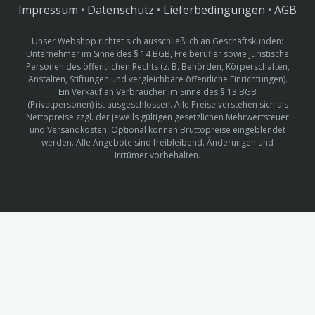
Impressum
•
Datenschutz
•
Lieferbedingungen
•
AGB
Unser Webshop richtet sich ausschließlich an Geschäftskunden:
Unternehmer im Sinne des § 14 BGB, Freiberufler sowie juristische
Personen des öffentlichen Rechts (z. B. Behörden, Körperschaften,
Anstalten, Stiftungen und vergleichbare öffentliche Einrichtungen).
Ein Verkauf an Verbraucher im Sinne des § 13 BGB
(Privatpersonen) ist ausgeschlossen. Alle Preise verstehen sich als
Nettopreise zzgl. der jeweils gültigen gesetzlichen Mehrwertsteuer
und Versandkosten. Optional können Bruttopreise eingeblendet
werden. Alle Angebote sind freibleibend. Änderungen und
Irrtümer vorbehalten.