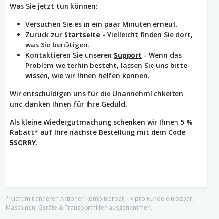
Was Sie jetzt tun können:
Versuchen Sie es in ein paar Minuten erneut.
Zurück zur
Startseite
- Vielleicht finden Sie dort,
was Sie benötigen.
Kontaktieren Sie unseren
Support
- Wenn das
Problem weiterhin besteht, lassen Sie uns bitte
wissen, wie wir Ihnen helfen können.
Wir entschuldigen uns für die Unannehmlichkeiten
und danken Ihnen für Ihre Geduld.
Als kleine Wiedergutmachung schenken wir Ihnen 5 %
Rabatt* auf Ihre nächste Bestellung mit dem Code
5SORRY
.
*Nicht mit anderen Aktionen kombinierbar, 1x pro Kunde einlösbar,
Maschinen, Geräte & Transporthilfen ausgenommen.