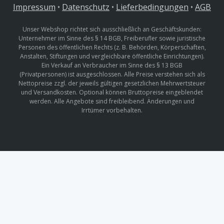
Impressum
•
Datenschutz
•
Lieferbedingungen
•
AGB
Unser Webshop richtet sich ausschließlich an Geschäftskunden:
Unternehmer im Sinne des § 14 BGB, Freiberufler sowie juristische
Personen des öffentlichen Rechts (z. B. Behörden, Körperschaften,
Anstalten, Stiftungen und vergleichbare öffentliche Einrichtungen).
Ein Verkauf an Verbraucher im Sinne des § 13 BGB
(Privatpersonen) ist ausgeschlossen. Alle Preise verstehen sich als
Nettopreise zzgl. der jeweils gültigen gesetzlichen Mehrwertsteuer
und Versandkosten. Optional können Bruttopreise eingeblendet
werden. Alle Angebote sind freibleibend. Änderungen und
Irrtümer vorbehalten.