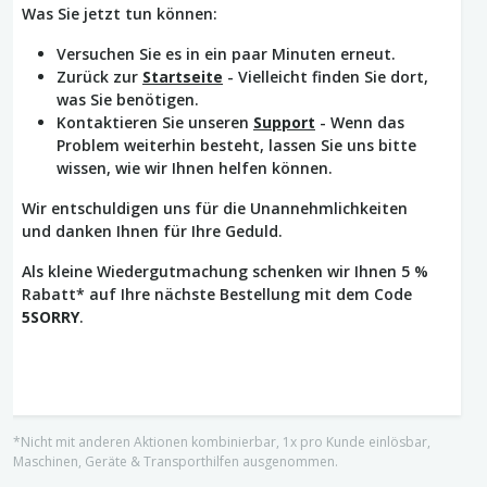
Was Sie jetzt tun können:
Versuchen Sie es in ein paar Minuten erneut.
Zurück zur
Startseite
- Vielleicht finden Sie dort,
was Sie benötigen.
Kontaktieren Sie unseren
Support
- Wenn das
Problem weiterhin besteht, lassen Sie uns bitte
wissen, wie wir Ihnen helfen können.
Wir entschuldigen uns für die Unannehmlichkeiten
und danken Ihnen für Ihre Geduld.
Als kleine Wiedergutmachung schenken wir Ihnen 5 %
Rabatt* auf Ihre nächste Bestellung mit dem Code
5SORRY
.
*Nicht mit anderen Aktionen kombinierbar, 1x pro Kunde einlösbar,
Maschinen, Geräte & Transporthilfen ausgenommen.