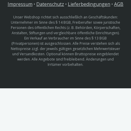
Impressum
•
Datenschutz
•
Lieferbedingungen
•
AGB
Unser Webshop richtet sich ausschließlich an Geschäftskunden:
Unternehmer im Sinne des § 14 BGB, Freiberufler sowie juristische
Personen des öffentlichen Rechts (z. B. Behörden, Körperschaften,
Anstalten, Stiftungen und vergleichbare öffentliche Einrichtungen).
Ein Verkauf an Verbraucher im Sinne des § 13 BGB
(Privatpersonen) ist ausgeschlossen. Alle Preise verstehen sich als
Nettopreise zzgl. der jeweils gültigen gesetzlichen Mehrwertsteuer
und Versandkosten. Optional können Bruttopreise eingeblendet
werden. Alle Angebote sind freibleibend. Änderungen und
Irrtümer vorbehalten.