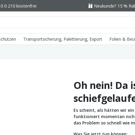
0 0 210 kostenfrei
Neukunde? 15 % Raba
 Schützen
Transportsicherung, Palettierung, Export
Folien & Beu
Oh nein! Da i
schiefgelauf
Es scheint, als hätten wir e
funktioniert momentan nicht 
das Problem so schnell wie m
Was Sie jetzt tun können: