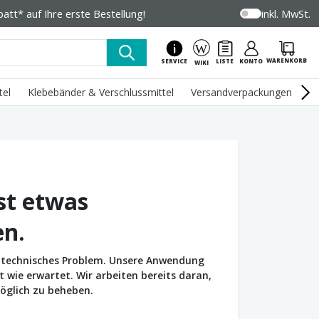
tt* auf Ihre erste Bestellung!
inkl. MwSt.
WARENKORB
SERVICE
LISTE
KONTO
WIKI
tel
Klebebänder & Verschlussmittel
Versandverpackungen
U
st etwas
en.
in technisches Problem. Unsere Anwendung
wie erwartet. Wir arbeiten bereits daran,
öglich zu beheben.