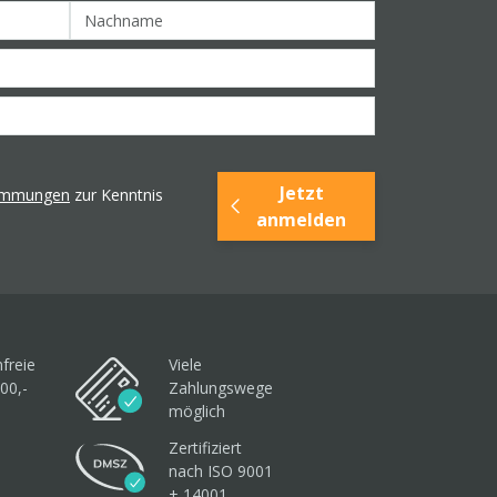
Jetzt
timmungen
zur Kenntnis
anmelden
freie
Viele
00,-
Zahlungswege
möglich
Zertifiziert
nach ISO 9001
+ 14001