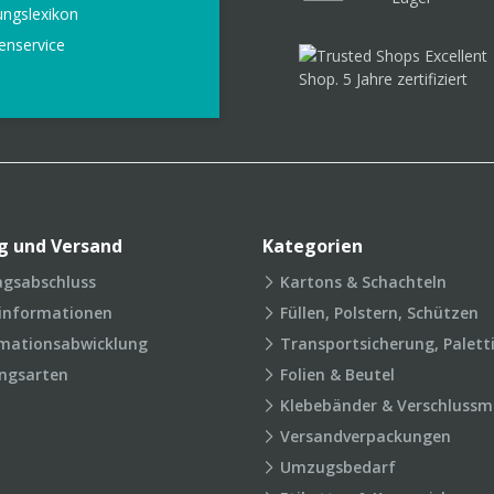
ungslexikon
enservice
g und Versand
Kategorien
agsabschluss
Kartons & Schachteln
rinformationen
Füllen, Polstern, Schützen
mationsabwicklung
Transportsicherung, Palett
ngsarten
Folien & Beutel
Klebebänder & Verschlussmi
Versandverpackungen
Umzugsbedarf