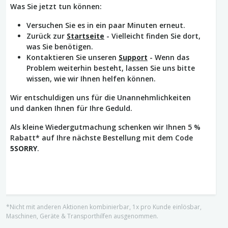
Was Sie jetzt tun können:
Versuchen Sie es in ein paar Minuten erneut.
Zurück zur
Startseite
- Vielleicht finden Sie dort,
was Sie benötigen.
Kontaktieren Sie unseren
Support
- Wenn das
Problem weiterhin besteht, lassen Sie uns bitte
wissen, wie wir Ihnen helfen können.
Wir entschuldigen uns für die Unannehmlichkeiten
und danken Ihnen für Ihre Geduld.
Als kleine Wiedergutmachung schenken wir Ihnen 5 %
Rabatt* auf Ihre nächste Bestellung mit dem Code
5SORRY
.
*Nicht mit anderen Aktionen kombinierbar, 1x pro Kunde einlösbar,
Maschinen, Geräte & Transporthilfen ausgenommen.