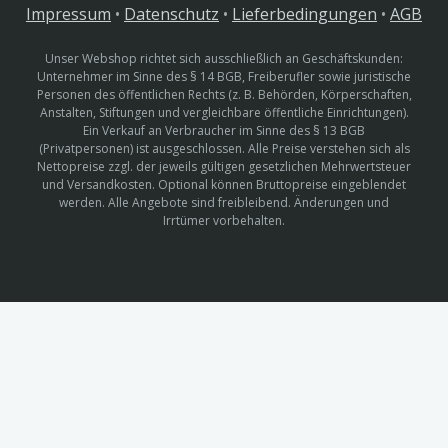
Impressum
•
Datenschutz
•
Lieferbedingungen
•
AGB
Unser Webshop richtet sich ausschließlich an Geschäftskunden:
Unternehmer im Sinne des § 14 BGB, Freiberufler sowie juristische
Personen des öffentlichen Rechts (z. B. Behörden, Körperschaften,
Anstalten, Stiftungen und vergleichbare öffentliche Einrichtungen).
Ein Verkauf an Verbraucher im Sinne des § 13 BGB
(Privatpersonen) ist ausgeschlossen. Alle Preise verstehen sich als
Nettopreise zzgl. der jeweils gültigen gesetzlichen Mehrwertsteuer
und Versandkosten. Optional können Bruttopreise eingeblendet
werden. Alle Angebote sind freibleibend. Änderungen und
Irrtümer vorbehalten.