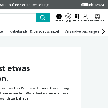
tt* auf Ihre erste Bestellung!
inkl. MwSt.
WARENKORB
SERVICE
LISTE
KONTO
WIKI
tel
Klebebänder & Verschlussmittel
Versandverpackungen
U
st etwas
en.
in technisches Problem. Unsere Anwendung
wie erwartet. Wir arbeiten bereits daran,
öglich zu beheben.