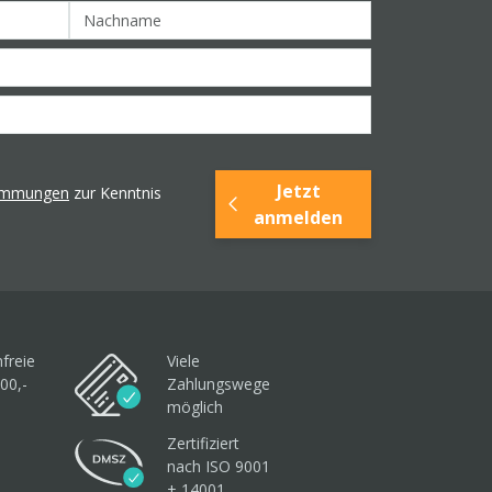
Jetzt
timmungen
zur Kenntnis
anmelden
freie
Viele
00,-
Zahlungswege
möglich
Zertifiziert
nach ISO 9001
+ 14001