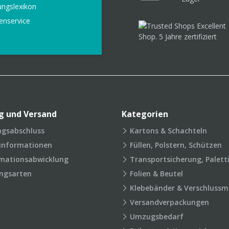
ungslexikon
enservice
g und Versand
Kategorien
agsabschluss
Kartons & Schachteln
rinformationen
Füllen, Polstern, Schützen
mationsabwicklung
Transportsicherung, Palett
ngsarten
Folien & Beutel
Klebebänder & Verschlussmi
Versandverpackungen
Umzugsbedarf