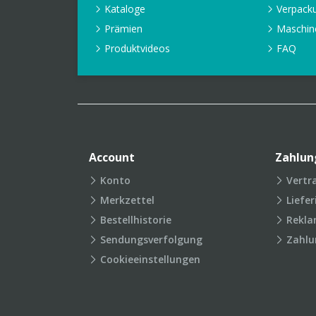
Kataloge
Verpack
Prämien
Maschin
Produktvideos
FAQ
Account
Zahlun
Konto
Vertr
Merkzettel
Liefe
Bestellhistorie
Rekla
Sendungsverfolgung
Zahlu
Cookieeinstellungen