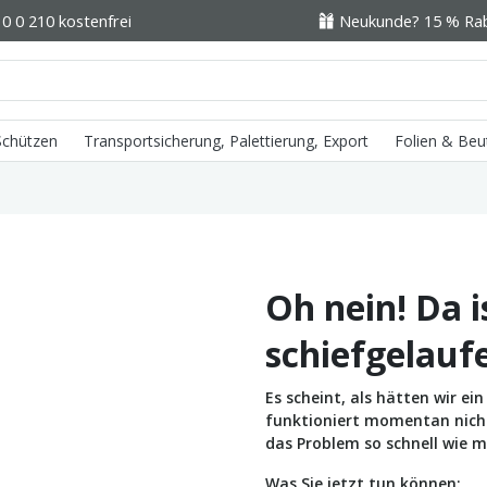
0 0 210 kostenfrei
Neukunde? 15 % Raba
 Schützen
Transportsicherung, Palettierung, Export
Folien & Beu
Oh nein! Da i
schiefgelauf
Es scheint, als hätten wir e
funktioniert momentan nicht 
das Problem so schnell wie m
Was Sie jetzt tun können: