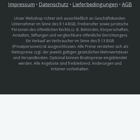
Impressum
•
Datenschutz
•
Lieferbedingungen
•
AGB
Unser Webshop richtet sich ausschließlich an Geschäftskunden:
Unternehmer im Sinne des § 14 BGB, Freiberufler sowie juristische
Personen des öffentlichen Rechts (z. B. Behörden, Körperschaften,
Anstalten, Stiftungen und vergleichbare öffentliche Einrichtungen).
Ein Verkauf an Verbraucher im Sinne des § 13 BGB
(Privatpersonen) ist ausgeschlossen. Alle Preise verstehen sich als
Nettopreise zzgl. der jeweils gültigen gesetzlichen Mehrwertsteuer
und Versandkosten. Optional können Bruttopreise eingeblendet
werden. Alle Angebote sind freibleibend. Änderungen und
Irrtümer vorbehalten.