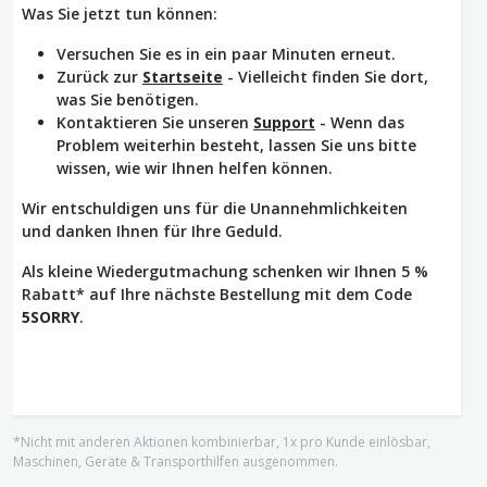
Was Sie jetzt tun können:
Versuchen Sie es in ein paar Minuten erneut.
Zurück zur
Startseite
- Vielleicht finden Sie dort,
was Sie benötigen.
Kontaktieren Sie unseren
Support
- Wenn das
Problem weiterhin besteht, lassen Sie uns bitte
wissen, wie wir Ihnen helfen können.
Wir entschuldigen uns für die Unannehmlichkeiten
und danken Ihnen für Ihre Geduld.
Als kleine Wiedergutmachung schenken wir Ihnen 5 %
Rabatt* auf Ihre nächste Bestellung mit dem Code
5SORRY
.
*Nicht mit anderen Aktionen kombinierbar, 1x pro Kunde einlösbar,
Maschinen, Geräte & Transporthilfen ausgenommen.