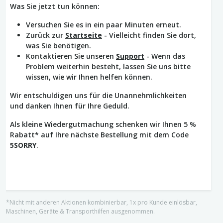
Was Sie jetzt tun können:
Versuchen Sie es in ein paar Minuten erneut.
Zurück zur
Startseite
- Vielleicht finden Sie dort,
was Sie benötigen.
Kontaktieren Sie unseren
Support
- Wenn das
Problem weiterhin besteht, lassen Sie uns bitte
wissen, wie wir Ihnen helfen können.
Wir entschuldigen uns für die Unannehmlichkeiten
und danken Ihnen für Ihre Geduld.
Als kleine Wiedergutmachung schenken wir Ihnen 5 %
Rabatt* auf Ihre nächste Bestellung mit dem Code
5SORRY
.
*Nicht mit anderen Aktionen kombinierbar, 1x pro Kunde einlösbar,
Maschinen, Geräte & Transporthilfen ausgenommen.