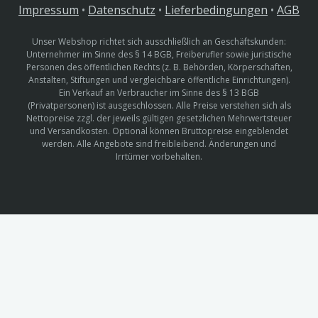
Impressum
•
Datenschutz
•
Lieferbedingungen
•
AGB
Unser Webshop richtet sich ausschließlich an Geschäftskunden:
Unternehmer im Sinne des § 14 BGB, Freiberufler sowie juristische
Personen des öffentlichen Rechts (z. B. Behörden, Körperschaften,
Anstalten, Stiftungen und vergleichbare öffentliche Einrichtungen).
Ein Verkauf an Verbraucher im Sinne des § 13 BGB
(Privatpersonen) ist ausgeschlossen. Alle Preise verstehen sich als
Nettopreise zzgl. der jeweils gültigen gesetzlichen Mehrwertsteuer
und Versandkosten. Optional können Bruttopreise eingeblendet
werden. Alle Angebote sind freibleibend. Änderungen und
Irrtümer vorbehalten.