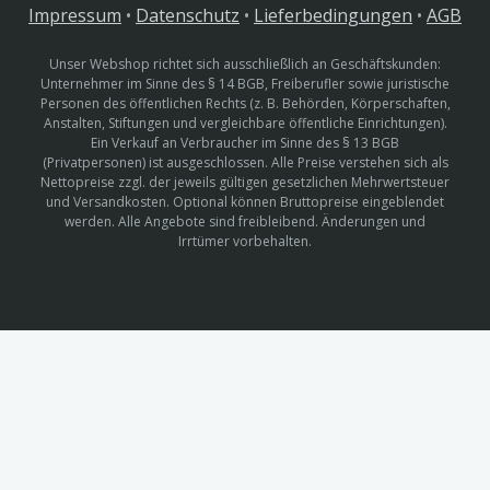
Impressum
•
Datenschutz
•
Lieferbedingungen
•
AGB
Unser Webshop richtet sich ausschließlich an Geschäftskunden:
Unternehmer im Sinne des § 14 BGB, Freiberufler sowie juristische
Personen des öffentlichen Rechts (z. B. Behörden, Körperschaften,
Anstalten, Stiftungen und vergleichbare öffentliche Einrichtungen).
Ein Verkauf an Verbraucher im Sinne des § 13 BGB
(Privatpersonen) ist ausgeschlossen. Alle Preise verstehen sich als
Nettopreise zzgl. der jeweils gültigen gesetzlichen Mehrwertsteuer
und Versandkosten. Optional können Bruttopreise eingeblendet
werden. Alle Angebote sind freibleibend. Änderungen und
Irrtümer vorbehalten.