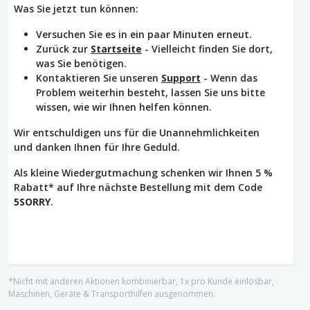
Was Sie jetzt tun können:
Versuchen Sie es in ein paar Minuten erneut.
Zurück zur
Startseite
- Vielleicht finden Sie dort,
was Sie benötigen.
Kontaktieren Sie unseren
Support
- Wenn das
Problem weiterhin besteht, lassen Sie uns bitte
wissen, wie wir Ihnen helfen können.
Wir entschuldigen uns für die Unannehmlichkeiten
und danken Ihnen für Ihre Geduld.
Als kleine Wiedergutmachung schenken wir Ihnen 5 %
Rabatt* auf Ihre nächste Bestellung mit dem Code
5SORRY
.
*Nicht mit anderen Aktionen kombinierbar, 1x pro Kunde einlösbar,
Maschinen, Geräte & Transporthilfen ausgenommen.