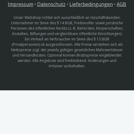
Impressum
•
Datenschutz
•
Lieferbedingungen
•
AGB
Unser Webshop richtet sich ausschließlich an Geschäftskunden:
Unternehmer im Sinne des § 14 BGB, Freiberufler sowie juristische
Personen des öffentlichen Rechts (z. B. Behörden, Körperschaften,
Anstalten, Stiftungen und vergleichbare öffentliche Einrichtungen).
Ein Verkauf an Verbraucher im Sinne des § 13 BGB
(Privatpersonen) ist ausgeschlossen. Alle Preise verstehen sich als
Nettopreise zzgl. der jeweils gültigen gesetzlichen Mehrwertsteuer
und Versandkosten. Optional können Bruttopreise eingeblendet
werden. Alle Angebote sind freibleibend. Änderungen und
Irrtümer vorbehalten.