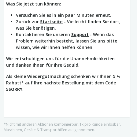
Was Sie jetzt tun können:
Versuchen Sie es in ein paar Minuten erneut.
Zurück zur
Startseite
- Vielleicht finden Sie dort,
was Sie benötigen.
Kontaktieren Sie unseren
Support
- Wenn das
Problem weiterhin besteht, lassen Sie uns bitte
wissen, wie wir Ihnen helfen können.
Wir entschuldigen uns für die Unannehmlichkeiten
und danken Ihnen für Ihre Geduld.
Als kleine Wiedergutmachung schenken wir Ihnen 5 %
Rabatt* auf Ihre nächste Bestellung mit dem Code
5SORRY
.
*Nicht mit anderen Aktionen kombinierbar, 1x pro Kunde einlösbar,
Maschinen, Geräte & Transporthilfen ausgenommen.