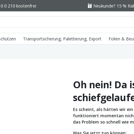
0 0 210 kostenfrei
Neukunde? 15 % Raba
 Schützen
Transportsicherung, Palettierung, Export
Folien & Beu
Oh nein! Da i
schiefgelauf
Es scheint, als hätten wir e
funktioniert momentan nicht 
das Problem so schnell wie m
Was Sie jetzt tun können: