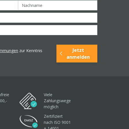
Jetzt
timmungen
zur Kenntnis
anmelden
freie
Viele
00,-
Zahlungswege
möglich
Zertifiziert
nach ISO 9001
+ 14001