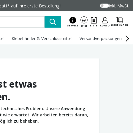
tt* auf Ihre erste Bestellung!
inkl. MwSt.
WARENKORB
SERVICE
LISTE
KONTO
WIKI
tel
Klebebänder & Verschlussmittel
Versandverpackungen
U
st etwas
en.
in technisches Problem. Unsere Anwendung
wie erwartet. Wir arbeiten bereits daran,
öglich zu beheben.