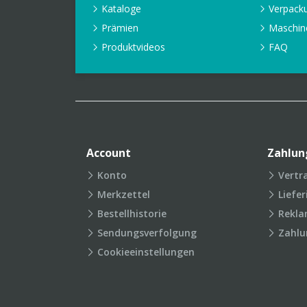
Kataloge
Verpack
Prämien
Maschin
Produktvideos
FAQ
Account
Zahlun
Konto
Vertr
Merkzettel
Liefe
Bestellhistorie
Rekla
Sendungsverfolgung
Zahlu
Cookieeinstellungen