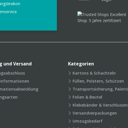
ungslexikon
enservice
g und Versand
Kategorien
agsabschluss
Kartons & Schachteln
rinformationen
Füllen, Polstern, Schützen
mationsabwicklung
Transportsicherung, Palett
ngsarten
Folien & Beutel
Klebebänder & Verschlussmi
Versandverpackungen
Umzugsbedarf