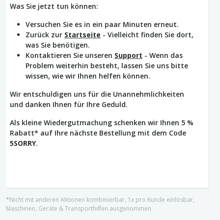
Was Sie jetzt tun können:
Versuchen Sie es in ein paar Minuten erneut.
Zurück zur
Startseite
- Vielleicht finden Sie dort,
was Sie benötigen.
Kontaktieren Sie unseren
Support
- Wenn das
Problem weiterhin besteht, lassen Sie uns bitte
wissen, wie wir Ihnen helfen können.
Wir entschuldigen uns für die Unannehmlichkeiten
und danken Ihnen für Ihre Geduld.
Als kleine Wiedergutmachung schenken wir Ihnen 5 %
Rabatt* auf Ihre nächste Bestellung mit dem Code
5SORRY
.
*Nicht mit anderen Aktionen kombinierbar, 1x pro Kunde einlösbar,
Maschinen, Geräte & Transporthilfen ausgenommen.