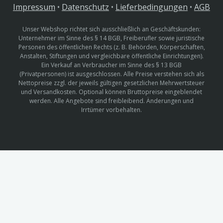
Impressum
•
Datenschutz
•
Lieferbedingungen
•
AGB
Unser Webshop richtet sich ausschließlich an Geschäftskunden:
Unternehmer im Sinne des § 14 BGB, Freiberufler sowie juristische
Personen des öffentlichen Rechts (z. B. Behörden, Körperschaften,
Anstalten, Stiftungen und vergleichbare öffentliche Einrichtungen).
Ein Verkauf an Verbraucher im Sinne des § 13 BGB
(Privatpersonen) ist ausgeschlossen. Alle Preise verstehen sich als
Nettopreise zzgl. der jeweils gültigen gesetzlichen Mehrwertsteuer
und Versandkosten. Optional können Bruttopreise eingeblendet
werden. Alle Angebote sind freibleibend. Änderungen und
Irrtümer vorbehalten.