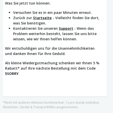
Was Sie jetzt tun können:
Versuchen Sie es in ein paar Minuten erneut.
Zurück zur
Startseite
- Vielleicht finden Sie dort,
was Sie benötigen.
Kontaktieren Sie unseren
Support
- Wenn das
Problem weiterhin besteht, lassen Sie uns bitte
wissen, wie wir Ihnen helfen können.
Wir entschuldigen uns für die Unannehmlichkeiten
und danken Ihnen für Ihre Geduld.
Als kleine Wiedergutmachung schenken wir Ihnen 5 %
Rabatt* auf Ihre nächste Bestellung mit dem Code
5SORRY
.
*Nicht mit anderen Aktionen kombinierbar, 1x pro Kunde einlösbar,
Maschinen, Geräte & Transporthilfen ausgenommen.