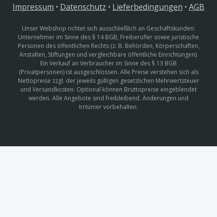
Impressum
•
Datenschutz
•
Lieferbedingungen
•
AGB
Unser Webshop richtet sich ausschließlich an Geschäftskunden:
Unternehmer im Sinne des § 14 BGB, Freiberufler sowie juristische
Personen des öffentlichen Rechts (z. B. Behörden, Körperschaften,
Anstalten, Stiftungen und vergleichbare öffentliche Einrichtungen).
Ein Verkauf an Verbraucher im Sinne des § 13 BGB
(Privatpersonen) ist ausgeschlossen. Alle Preise verstehen sich als
Nettopreise zzgl. der jeweils gültigen gesetzlichen Mehrwertsteuer
und Versandkosten. Optional können Bruttopreise eingeblendet
werden. Alle Angebote sind freibleibend. Änderungen und
Irrtümer vorbehalten.