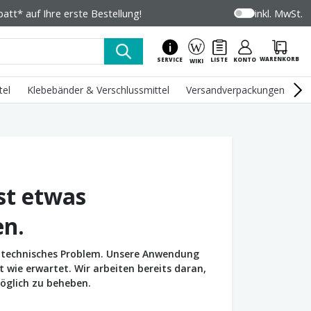
tt* auf Ihre erste Bestellung!
inkl. MwSt.
WARENKORB
SERVICE
LISTE
KONTO
WIKI
tel
Klebebänder & Verschlussmittel
Versandverpackungen
U
st etwas
en.
in technisches Problem. Unsere Anwendung
wie erwartet. Wir arbeiten bereits daran,
öglich zu beheben.