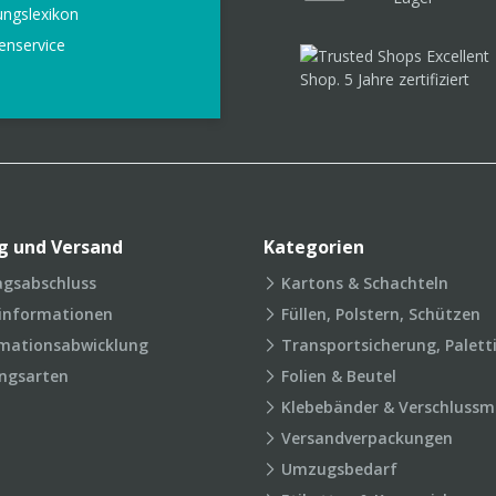
ungslexikon
enservice
g und Versand
Kategorien
agsabschluss
Kartons & Schachteln
rinformationen
Füllen, Polstern, Schützen
mationsabwicklung
Transportsicherung, Palett
ngsarten
Folien & Beutel
Klebebänder & Verschlussmi
Versandverpackungen
Umzugsbedarf