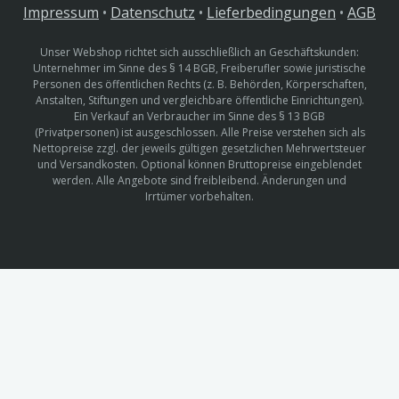
Impressum
•
Datenschutz
•
Lieferbedingungen
•
AGB
Unser Webshop richtet sich ausschließlich an Geschäftskunden:
Unternehmer im Sinne des § 14 BGB, Freiberufler sowie juristische
Personen des öffentlichen Rechts (z. B. Behörden, Körperschaften,
Anstalten, Stiftungen und vergleichbare öffentliche Einrichtungen).
Ein Verkauf an Verbraucher im Sinne des § 13 BGB
(Privatpersonen) ist ausgeschlossen. Alle Preise verstehen sich als
Nettopreise zzgl. der jeweils gültigen gesetzlichen Mehrwertsteuer
und Versandkosten. Optional können Bruttopreise eingeblendet
werden. Alle Angebote sind freibleibend. Änderungen und
Irrtümer vorbehalten.