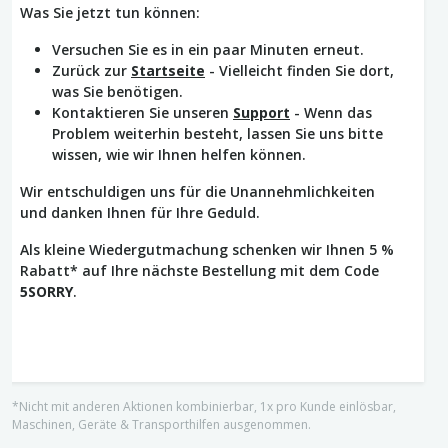
Was Sie jetzt tun können:
Versuchen Sie es in ein paar Minuten erneut.
Zurück zur
Startseite
- Vielleicht finden Sie dort,
was Sie benötigen.
Kontaktieren Sie unseren
Support
- Wenn das
Problem weiterhin besteht, lassen Sie uns bitte
wissen, wie wir Ihnen helfen können.
Wir entschuldigen uns für die Unannehmlichkeiten
und danken Ihnen für Ihre Geduld.
Als kleine Wiedergutmachung schenken wir Ihnen 5 %
Rabatt* auf Ihre nächste Bestellung mit dem Code
5SORRY
.
*Nicht mit anderen Aktionen kombinierbar, 1x pro Kunde einlösbar,
Maschinen, Geräte & Transporthilfen ausgenommen.