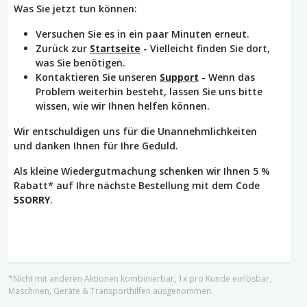
Was Sie jetzt tun können:
Versuchen Sie es in ein paar Minuten erneut.
Zurück zur
Startseite
- Vielleicht finden Sie dort,
was Sie benötigen.
Kontaktieren Sie unseren
Support
- Wenn das
Problem weiterhin besteht, lassen Sie uns bitte
wissen, wie wir Ihnen helfen können.
Wir entschuldigen uns für die Unannehmlichkeiten
und danken Ihnen für Ihre Geduld.
Als kleine Wiedergutmachung schenken wir Ihnen 5 %
Rabatt* auf Ihre nächste Bestellung mit dem Code
5SORRY
.
*Nicht mit anderen Aktionen kombinierbar, 1x pro Kunde einlösbar,
Maschinen, Geräte & Transporthilfen ausgenommen.