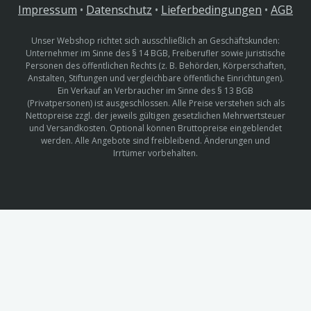
Impressum
•
Datenschutz
•
Lieferbedingungen
•
AGB
Unser Webshop richtet sich ausschließlich an Geschäftskunden:
Unternehmer im Sinne des § 14 BGB, Freiberufler sowie juristische
Personen des öffentlichen Rechts (z. B. Behörden, Körperschaften,
Anstalten, Stiftungen und vergleichbare öffentliche Einrichtungen).
Ein Verkauf an Verbraucher im Sinne des § 13 BGB
(Privatpersonen) ist ausgeschlossen. Alle Preise verstehen sich als
Nettopreise zzgl. der jeweils gültigen gesetzlichen Mehrwertsteuer
und Versandkosten. Optional können Bruttopreise eingeblendet
werden. Alle Angebote sind freibleibend. Änderungen und
Irrtümer vorbehalten.