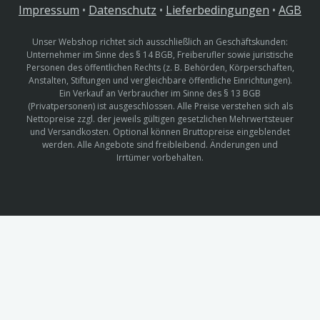
Impressum
•
Datenschutz
•
Lieferbedingungen
•
AGB
Unser Webshop richtet sich ausschließlich an Geschäftskunden:
Unternehmer im Sinne des § 14 BGB, Freiberufler sowie juristische
Personen des öffentlichen Rechts (z. B. Behörden, Körperschaften,
Anstalten, Stiftungen und vergleichbare öffentliche Einrichtungen).
Ein Verkauf an Verbraucher im Sinne des § 13 BGB
(Privatpersonen) ist ausgeschlossen. Alle Preise verstehen sich als
Nettopreise zzgl. der jeweils gültigen gesetzlichen Mehrwertsteuer
und Versandkosten. Optional können Bruttopreise eingeblendet
werden. Alle Angebote sind freibleibend. Änderungen und
Irrtümer vorbehalten.