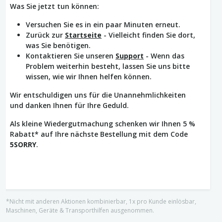
Was Sie jetzt tun können:
Versuchen Sie es in ein paar Minuten erneut.
Zurück zur
Startseite
- Vielleicht finden Sie dort,
was Sie benötigen.
Kontaktieren Sie unseren
Support
- Wenn das
Problem weiterhin besteht, lassen Sie uns bitte
wissen, wie wir Ihnen helfen können.
Wir entschuldigen uns für die Unannehmlichkeiten
und danken Ihnen für Ihre Geduld.
Als kleine Wiedergutmachung schenken wir Ihnen 5 %
Rabatt* auf Ihre nächste Bestellung mit dem Code
5SORRY
.
*Nicht mit anderen Aktionen kombinierbar, 1x pro Kunde einlösbar,
Maschinen, Geräte & Transporthilfen ausgenommen.