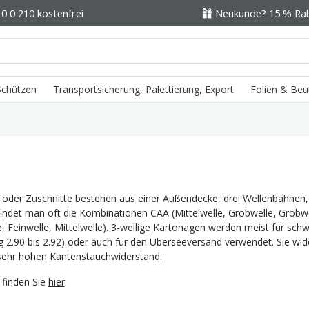
0 0 210 kostenfrei
Neukunde? 15 % Raba
 Schützen
Transportsicherung, Palettierung, Export
Folien & Beu
 oder Zuschnitte bestehen aus einer Außendecke, drei Wellenbahnen
findet man oft die Kombinationen CAA (Mittelwelle, Grobwelle, Grobwe
, Feinwelle, Mittelwelle). 3-wellige Kartonagen werden meist für sch
g 2.90 bis 2.92) oder auch für den Überseeversand verwendet. Sie w
sehr hohen Kantenstauchwiderstand.
 finden Sie
hier
.