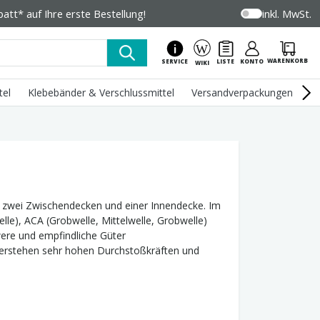
tt* auf Ihre erste Bestellung!
inkl. MwSt.
WARENKORB
SERVICE
LISTE
KONTO
WIKI
tel
Klebebänder & Verschlussmittel
Versandverpackungen
U
, zwei Zwischendecken und einer Innendecke. Im
lle), ACA (Grobwelle, Mittelwelle, Grobwelle)
were und empfindliche Güter
iderstehen sehr hohen Durchstoßkräften und