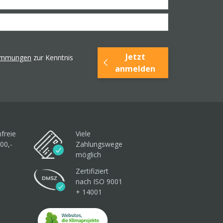
Jetzt
timmungen
zur Kenntnis
anmelden
freie
Viele
00,-
Zahlungswege
möglich
Zertifiziert
nach ISO 9001
+ 14001