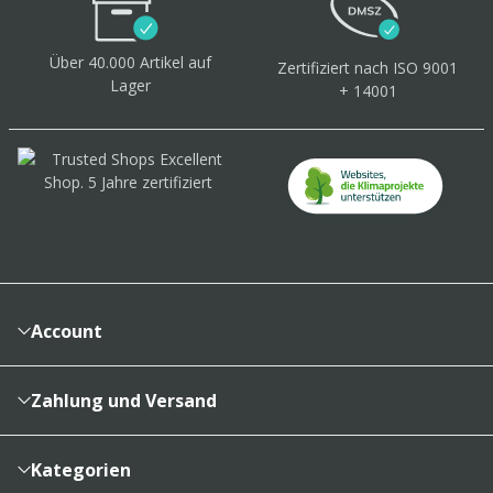
Über 40.000 Artikel
auf
Zertifiziert
nach ISO 9001
Lager
+ 14001
Account
Konto
Merkzettel
Zahlung und Versand
Bestellhistorie
Vertragsabschluss
Sendungsverfolgung
Lieferinformationen
Kategorien
Cookieeinstellungen