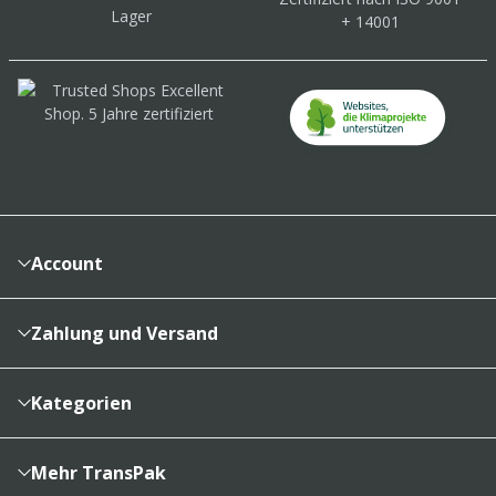
Lager
+ 14001
Account
Konto
Merkzettel
Zahlung und Versand
Bestellhistorie
Vertragsabschluss
Sendungsverfolgung
Lieferinformationen
Kategorien
Cookieeinstellungen
Reklamationsabwicklung
Kartons & Schachteln
Zahlungsarten
Füllen, Polstern, Schützen
Mehr TransPak