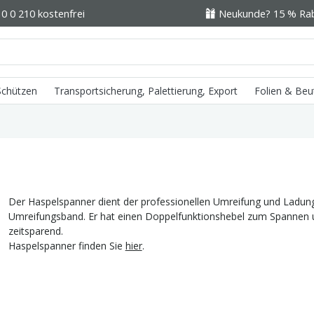
0 0 210 kostenfrei
Neukunde? 15 % Raba
 Schützen
Transportsicherung, Palettierung, Export
Folien & Beu
Der Haspelspanner dient der professionellen Umreifung und Ladung
Umreifungsband. Er hat einen Doppelfunktionshebel zum Spannen 
zeitsparend.
Haspelspanner finden Sie
hier
.