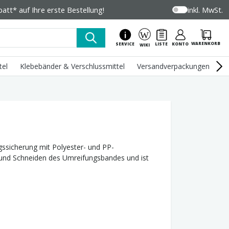
tt* auf Ihre erste Bestellung!
inkl. MwSt.
WARENKORB
SERVICE
LISTE
KONTO
WIKI
tel
Klebebänder & Verschlussmittel
Versandverpackungen
U
ssicherung mit Polyester- und PP-
und Schneiden des Umreifungsbandes und ist